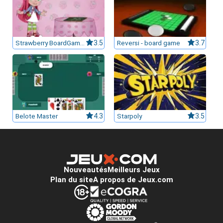
Strawberry BoardGames
3.5
Reversi - board game
3.7
Belote Master
4.3
Starpoly
3.5
Nouveautés
Meilleurs Jeux
Plan du site
A propos de Jeux.com