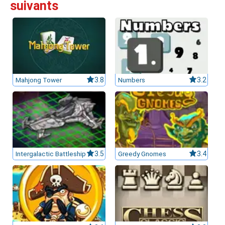
suivants
Mahjong Tower
3.8
Numbers
3.2
Intergalactic Battleship
3.5
Greedy Gnomes
3.4