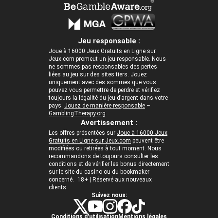
Jeu responsable :
Joue à 16000 Jeux Gratuits en Ligne sur
Jeux.com promeut un jeu responsable. Nous
ne sommes pas responsables des pertes
liées au jeu sur des sites tiers. Jouez
uniquement avec des sommes que vous
pouvez vous permettre de perdre et vérifiez
toujours la légalité du jeu d’argent dans votre
pays.
Jouez de manière responsable
–
GamblingTherapy.org
Avertissement :
Les offres présentées sur
Joue à 16000 Jeux
Gratuits en Ligne sur Jeux.com
peuvent être
modifiées ou retirées à tout moment. Nous
recommandons de toujours consulter les
conditions et de vérifier les bonus directement
sur le site du casino ou du bookmaker
concerné. 18+ | Réservé aux nouveaux
clients
Suivez nous:
Conditions d'utilisation
Mentions légales