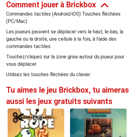
Comment jouer à Brickbox
leurs casinos par licences et Certifications
Commandes tactiles (Android/iOS) Touches fléchées
(PC/Mac)
Les joueurs peuvent se déplacer vers le haut, le bas, la
ssement casinos au Canada
gauche ou la droite, une cellule à la fois, à l'aide des
commandes tactiles.
Touchez/cliquez sur la zone grise autour du joueur pour
vous déplacer.
Utilisez les touches fléchées du clavier.
Tu aimes le jeu Brickbox, tu aimeras
aussi les jeux gratuits suivants