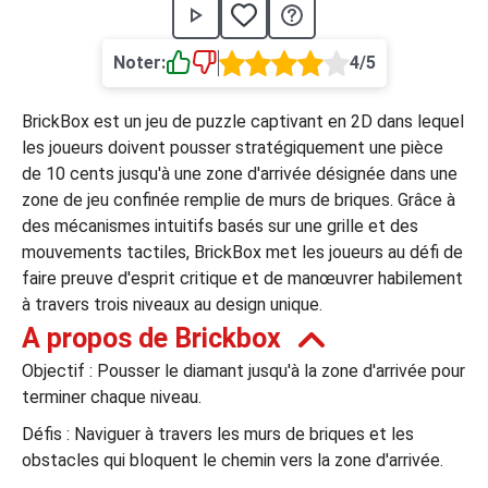
asino
Jeux de casino
Jeux vidéos
Nos jeux gr
Noter:
4/5
ues de casino
BrickBox est un jeu de puzzle captivant en 2D dans lequel
rion Casino
les joueurs doivent pousser stratégiquement une pièce
ky7 Even Casino
de 10 cents jusqu'à une zone d'arrivée désignée dans une
zone de jeu confinée remplie de murs de briques. Grâce à
xander Casino
des mécanismes intuitifs basés sur une grille et des
 Set Spin Casino
mouvements tactiles, BrickBox met les joueurs au défi de
faire preuve d'esprit critique et de manœuvrer habilement
cer Casino
à travers trois niveaux au design unique.
A propos de Brickbox
 Bonus Casino
Objectif : Pousser le diamant jusqu'à la zone d'arrivée pour
terminer chaque niveau.
Défis : Naviguer à travers les murs de briques et les
ssement par méthode de paiement
obstacles qui bloquent le chemin vers la zone d'arrivée.