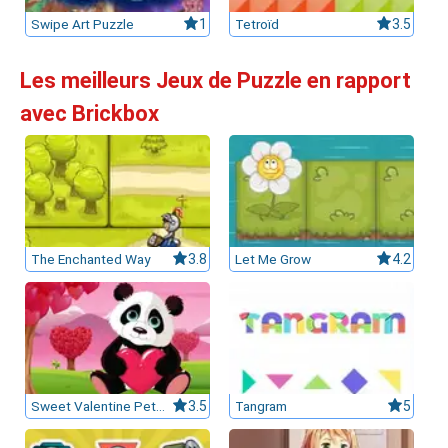
Swipe Art Puzzle
1
Tetroïd
3.5
Les meilleurs Jeux de Puzzle en rapport
avec Brickbox
The Enchanted Way
3.8
Let Me Grow
4.2
Sweet Valentine Pets Jigsaw
3.5
Tangram
5