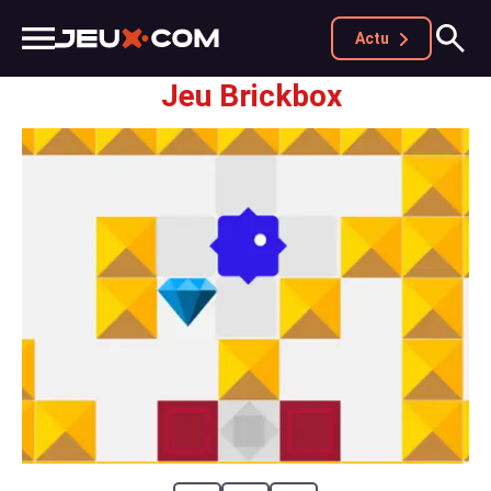
Actu
Société
Puzzle
Brickbox
Jeu Brickbox
ux
sino
x de casino
Jeux vidéos
 jeux gratuits