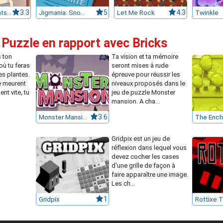
Day of the Cats: Episode 1
3.3
Jigmania: Snow White
5
Let Me Rock
4.3
Twinkle
 Puzzle en rapport avec Bricks
 ton
Ta vision et ta mémoire
où tu feras
seront mises à rude
es plantes.
épreuve pour réussir les
e meurent
niveaux proposés dans le
nt vite, tu
jeu de puzzle Monster
mansion. A cha...
Monster Mansion
3.6
Gridpix est un jeu de
réflexion dans lequel vous
devez cocher les cases
d'une grille de façon à
faire apparaître une image.
Les ch...
Gridpix
1
Rottixe 