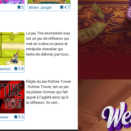
5
Bloks Jungle
4.7
Le jeu The enchanted way
est un jeu de réflexion qui
met en scène un jeune et
intrépide chevalier qui
tente de délivrer, par tous...
The Enchanted Way
3.8
Règle du jeu Rottixe Tower
: Rottixe Tower, est un jeu
de plates-formes qui fait
appel à l’agilité ainsi qu’à
la réflexion. En ram...
Tower
3.5