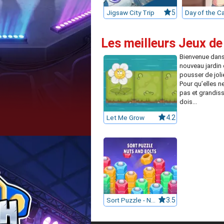
Jigsaw City Trip
5
Les meilleurs Jeux de
Bienvenue dans
nouveau jardin 
pousser de joli
Pour qu’elles n
pas et grandisse
dois...
Let Me Grow
4.2
Sort Puzzle - Nuts and Bolts
3.5