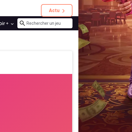
Actu
oir +