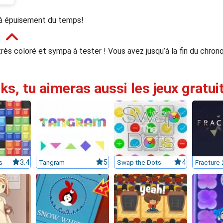
u'à épuisement du temps!
ès coloré et sympa à tester ! Vous avez jusqu’à la fin du chrono
cks, tu aimeras aussi les jeux gratui
s
3.4
Tangram
5
Swap the Dots
4
Fracture 