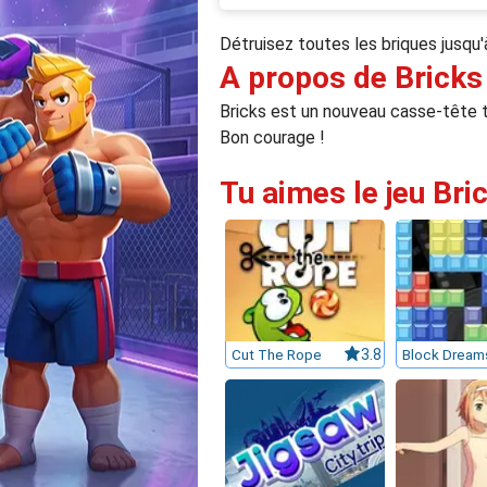
Détruisez toutes les briques jusq
A propos de Bricks
Bricks est un nouveau casse-tête tr
Bon courage !
Tu aimes le jeu Bri
Cut The Rope
3.8
Block Dream