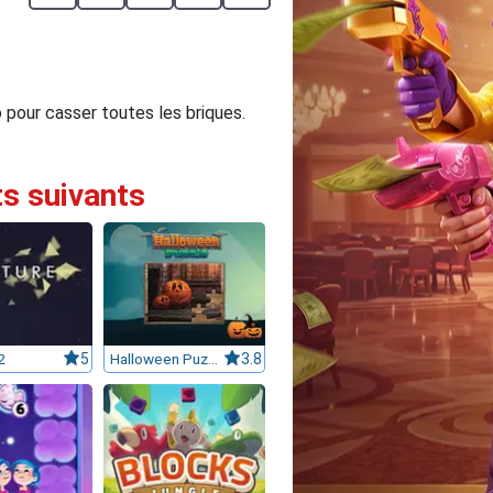
 pour casser toutes les briques.
ts suivants
2
5
Halloween Puzzle
3.8