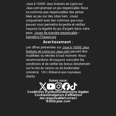
Joue à 16000 Jeux Gratuits en Ligne sur
Jeux.com promeut un jeu responsable. Nous
ne sommes pas responsables des pertes
liées au jeu sur des sites tiers. Jouez
uniquement avec des sommes que vous
pouvez vous permettre de perdre et vérifiez
toujours la légalité du jeu d’argent dans votre
pays.
Jouez de manière responsable
–
GamblingTherapy.org
Avertissement :
Les offres présentées sur
Joue à 16000 Jeux
Gratuits en Ligne sur Jeux.com
peuvent être
modifiées ou retirées à tout moment. Nous
recommandons de toujours consulter les
conditions et de vérifier les bonus directement
sur le site du casino ou du bookmaker
concerné. 18+ | Réservé aux nouveaux
clients
Suivez nous:
Conditions d'utilisation
Mentions légales
Cookies
Divulgation d’affiliation
Jeu responsable
Contact
©2026 jeux.com