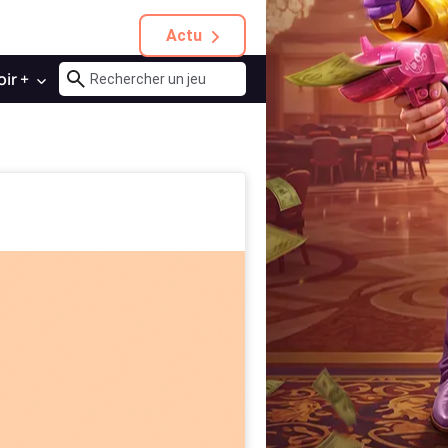
Actu
oir +