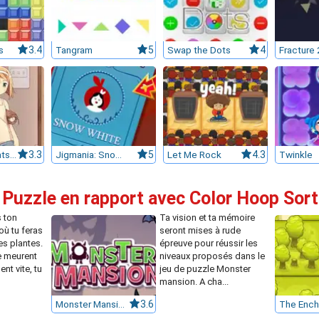
s
3.4
Tangram
5
Swap the Dots
4
Fracture 
Day of the Cats: Episode 1
3.3
Jigmania: Snow White
5
Let Me Rock
4.3
Twinkle
 Puzzle en rapport avec Color Hoop Sor
 ton
Ta vision et ta mémoire
où tu feras
seront mises à rude
es plantes.
épreuve pour réussir les
e meurent
niveaux proposés dans le
nt vite, tu
jeu de puzzle Monster
mansion. A cha...
Monster Mansion
3.6