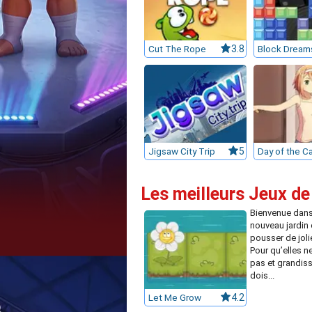
Cut The Rope
3.8
Block Dream
Jigsaw City Trip
5
Les meilleurs Jeux de
Bienvenue dans
nouveau jardin 
pousser de joli
Pour qu’elles n
pas et grandisse
dois...
Let Me Grow
4.2