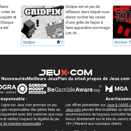
leurs
Gridpix est un jeu de
 créer de
réflexion dans lequel vous
uquets et
devez cocher les cases
a. Chaque
d'une grille de façon à
e est
faire apparaître une image.
.
Les ch...
Gridpix
1
Rottixe 
Nouveautés
Meilleurs Jeux
Plan du site
A propos de Jeux.com
responsable :
Avertisseme
 Ligne sur Jeux.com promeut un jeu
Les offres présentées sur
Joue à 16000 J
pas responsables des pertes liées au
Jeux.com
peuvent être modifiées ou reti
ez uniquement avec des sommes que vous
recommandons de toujours consulter les c
 et vérifiez toujours la légalité du jeu
bonus directement sur le site du casino
z de manière responsable
–
18+ | Réservé aux nouveaux clients