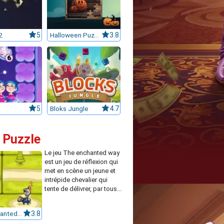
2
5
Halloween Puzzle
3.8
5
Bloks Jungle
4.7
t Puzzle
Le jeu The enchanted way
est un jeu de réflexion qui
met en scène un jeune et
intrépide chevalier qui
tente de délivrer, par tous...
The Enchanted Way
3.8