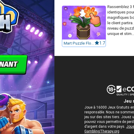
Rassemblez 3 f
identiques pour
magnifiques bo
le client partir
niveau de puzzl
unique et stim..
Mart Puzzle Flower Match
1.7
Jeu 
Joue à 16000 Jeux Gratuits en
responsable. Nous ne sommes 
jeu sur des sites tiers. Jou
pouvez vous permettre de perdre
d’argent dans votre pays.
Joue
GamblingTherapy.org