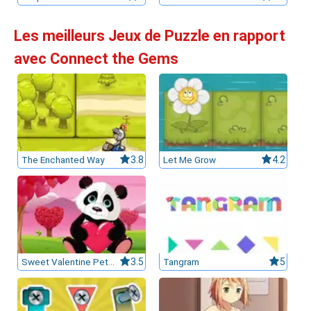
Les meilleurs Jeux de Puzzle en rapport
avec Connect the Gems
The Enchanted Way
3.8
Let Me Grow
4.2
Sweet Valentine Pets Jigsaw
3.5
Tangram
5