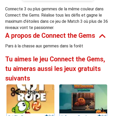
asino
Jeux de casino
Jeux vidéos
Nos jeux gr
Connecte 3 ou plus gemmes de la même couleur dans
Connect the Gems. Réalise tous les défis et gagne le
ues de casino
maximum d’étoiles dans ce jeu de Match 3 où plus de 36
niveaux vont te passionner.
rion Casino
A propos de Connect the Gems
ky7 Even Casino
Pars à la chasse aux gemmes dans la forêt
xander Casino
Tu aimes le jeu Connect the Gems,
 Set Spin Casino
tu aimeras aussi les jeux gratuits
cer Casino
suivants
 Bonus Casino
ssement par méthode de paiement