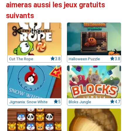
aimeras aussi les jeux gratuits
leurs casinos par licences et Certifications
suivants
ssement casinos au Canada
Cut The Rope
3.8
Halloween Puzzle
3.8
Jigmania: Snow White
5
Bloks Jungle
4.7