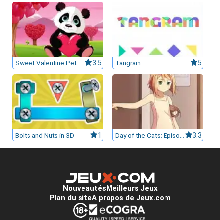
Sweet Valentine Pets Jigsaw
3.5
Tangram
5
Bolts and Nuts in 3D
1
Day of the Cats: Episode 1
3.3
Nouveautés
Meilleurs Jeux
Plan du site
A propos de Jeux.com