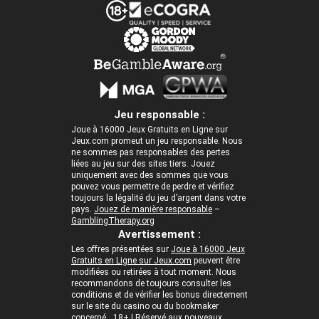
Jeu responsable :
Joue à 16000 Jeux Gratuits en Ligne sur
Jeux.com promeut un jeu responsable. Nous
ne sommes pas responsables des pertes
liées au jeu sur des sites tiers. Jouez
uniquement avec des sommes que vous
pouvez vous permettre de perdre et vérifiez
toujours la légalité du jeu d’argent dans votre
pays.
Jouez de manière responsable
–
GamblingTherapy.org
Avertissement :
Les offres présentées sur
Joue à 16000 Jeux
Gratuits en Ligne sur Jeux.com
peuvent être
modifiées ou retirées à tout moment. Nous
recommandons de toujours consulter les
conditions et de vérifier les bonus directement
sur le site du casino ou du bookmaker
concerné. 18+ | Réservé aux nouveaux