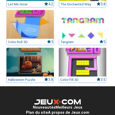
Let Me Grow
4.2
The Enchanted Way
3.8
Color Roll 3D
3
Tangram
5
Halloween Puzzle
3.8
Color Fill 3D
3.5
Nouveautés
Meilleurs Jeux
Plan du site
A propos de Jeux.com