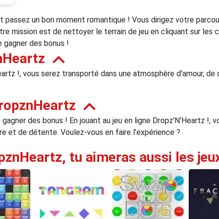
t passez un bon moment romantique ! Vous dirigez votre parcours 
e mission est de nettoyer le terrain de jeu en cliquant sur les c
de gagner des bonus !
nHeartz
Heartz !, vous serez transporté dans une atmosphère d'amour, de 
ropznHeartz
 gagner des bonus ! En jouant au jeu en ligne Dropz'N'Heartz !, 
e et de détente. Voulez-vous en faire l'expérience ?
pznHeartz, tu aimeras aussi les jeu