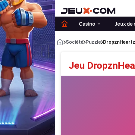
Casino
Jeux de 
Société
Puzzle
DropznHeart
Jeu DropznHea