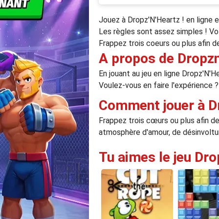
Jouez à Dropz'N'Heartz ! en ligne e
Les règles sont assez simples ! Votr
Frappez trois coeurs ou plus afin 
A propos de Dropz
En jouant au jeu en ligne Dropz'N'
Voulez-vous en faire l'expérience ?
Comment jouer à D
Frappez trois cœurs ou plus afin de
atmosphère d'amour, de désinvoltur
Tu aimes le jeu Dro