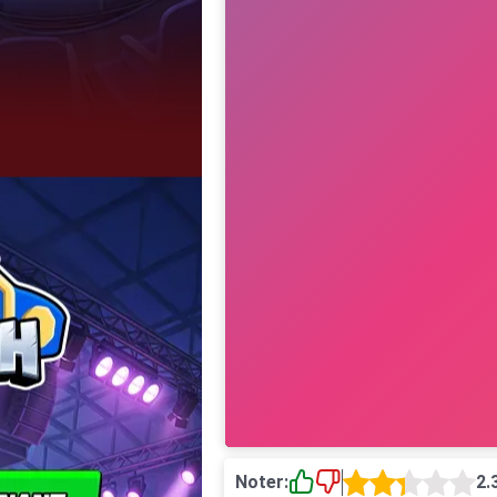
Noter:
2.