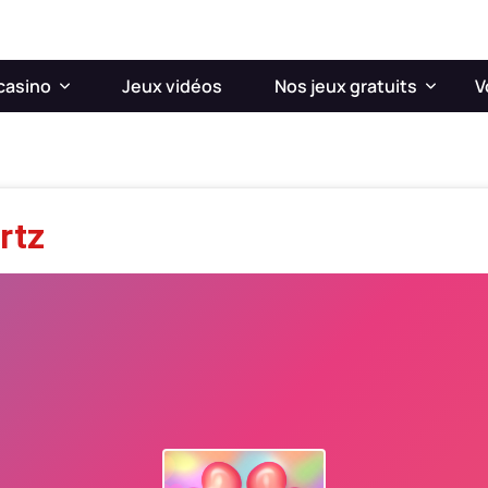
casino
Jeux vidéos
Nos jeux gratuits
V
z
rtz