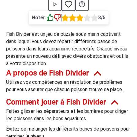
asino
Jeux de casino
Jeux vidéos
Nos jeux gr
Noter:
3/5
ues de casino
Fish Divider est un jeu de puzzle sous-marin captivant
rion Casino
dans lequel vous devez répartir différents bancs de
ky7 Even Casino
poissons dans leurs aquariums respectifs. Chaque niveau
présente un nouveau défi avec divers obstacles et outils
xander Casino
à votre disposition.
 Set Spin Casino
A propos de Fish Divider
cer Casino
Utilisez vos compétences en résolution de problèmes
pour vous assurer que chaque poisson trouve sa place.
Comment jouer à Fish Divider
 Bonus Casino
Faites glisser les séparateurs et les barrières pour diriger
les poissons dans les bons aquariums.
ssement par méthode de paiement
Évitez de mélanger les différents bancs de poissons pour
terminer le niveau.