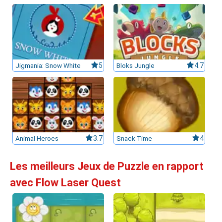
Jigmania: Snow White
5
Bloks Jungle
4.7
Animal Heroes
3.7
Snack Time
4
Les meilleurs Jeux de Puzzle en rapport
avec Flow Laser Quest