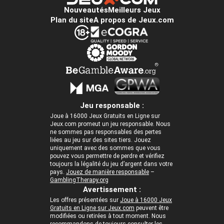
Nouveautés
Meilleurs Jeux
Plan du site
A propos de Jeux.com
Jeu responsable :
Joue à 16000 Jeux Gratuits en Ligne sur
Jeux.com promeut un jeu responsable. Nous
ne sommes pas responsables des pertes
liées au jeu sur des sites tiers. Jouez
uniquement avec des sommes que vous
pouvez vous permettre de perdre et vérifiez
toujours la légalité du jeu d’argent dans votre
pays.
Jouez de manière responsable
–
GamblingTherapy.org
Avertissement :
Les offres présentées sur
Joue à 16000 Jeux
Gratuits en Ligne sur Jeux.com
peuvent être
modifiées ou retirées à tout moment. Nous
recommandons de toujours consulter les