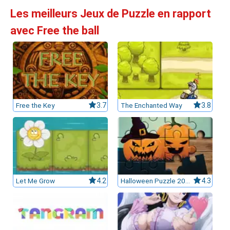
Les meilleurs Jeux de Puzzle en rapport
avec Free the ball
Free the Key
3.7
The Enchanted Way
3.8
Let Me Grow
4.2
Halloween Puzzle 2021
4.3