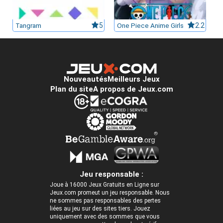
Tangram
5
One Piece Anime Girls
2.2
Nouveautés
Meilleurs Jeux
Plan du site
A propos de Jeux.com
Jeu responsable :
Joue à 16000 Jeux Gratuits en Ligne sur
Jeux.com promeut un jeu responsable. Nous
ne sommes pas responsables des pertes
liées au jeu sur des sites tiers. Jouez
uniquement avec des sommes que vous