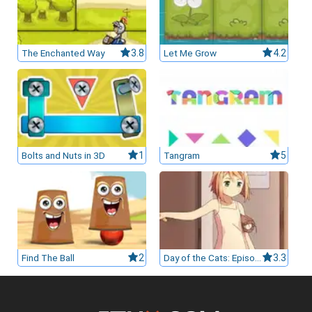
The Enchanted Way
3.8
Let Me Grow
4.2
Bolts and Nuts in 3D
1
Tangram
5
Find The Ball
2
Day of the Cats: Episode 1
3.3