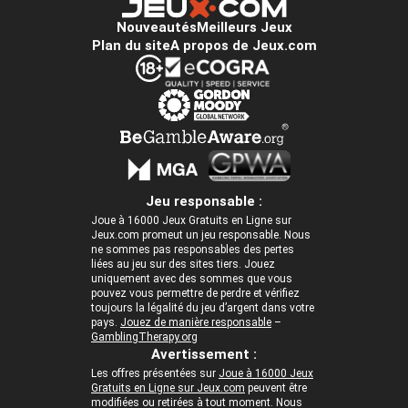
Nouveautés
Meilleurs Jeux
Plan du site
A propos de Jeux.com
Jeu responsable :
Joue à 16000 Jeux Gratuits en Ligne sur
Jeux.com promeut un jeu responsable. Nous
ne sommes pas responsables des pertes
liées au jeu sur des sites tiers. Jouez
uniquement avec des sommes que vous
pouvez vous permettre de perdre et vérifiez
toujours la légalité du jeu d’argent dans votre
pays.
Jouez de manière responsable
–
GamblingTherapy.org
Avertissement :
Les offres présentées sur
Joue à 16000 Jeux
Gratuits en Ligne sur Jeux.com
peuvent être
modifiées ou retirées à tout moment. Nous