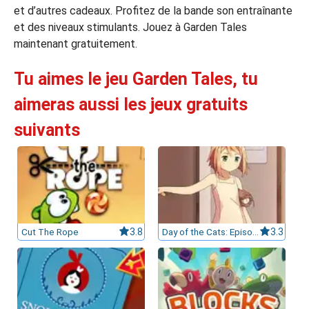
et d’autres cadeaux. Profitez de la bande son entraînante
leurs casinos par licences et Certifications
et des niveaux stimulants. Jouez à Garden Tales
maintenant gratuitement.
ssement casinos au Canada
Tu aimes le jeu Garden Tales, tu
aimeras aussi les jeux gratuits
suivants
Cut The Rope
3.8
Day of the Cats: Episode 1
3.3