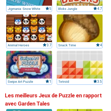
Jigmania: Snow White
5
Bloks Jungle
4.7
Animal Heroes
3.7
Snack Time
4
Swipe Art Puzzle
1
Tetroïd
3.5
Les meilleurs Jeux de Puzzle en rapport
avec Garden Tales