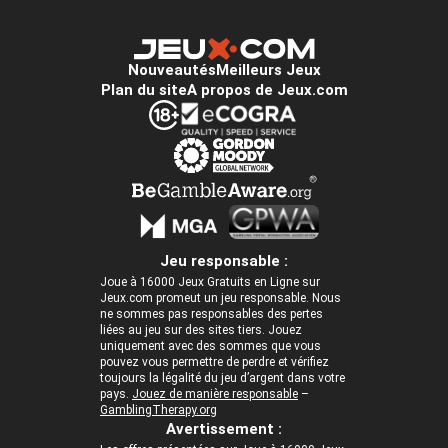
Nouveautés
Meilleurs Jeux
Plan du site
A propos de Jeux.com
Jeu responsable :
Joue à 16000 Jeux Gratuits en Ligne sur
Jeux.com promeut un jeu responsable. Nous
ne sommes pas responsables des pertes
liées au jeu sur des sites tiers. Jouez
uniquement avec des sommes que vous
pouvez vous permettre de perdre et vérifiez
toujours la légalité du jeu d’argent dans votre
pays.
Jouez de manière responsable
–
GamblingTherapy.org
Avertissement :