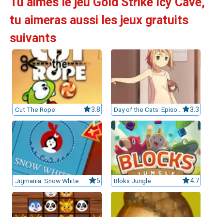
Tu aimes le jeu Gold Strike Icy Cave,
leurs casinos par licences et Certifications
tu aimeras aussi les jeux gratuits
suivants
ssement casinos au Canada
Cut The Rope
3.8
Day of the Cats: Episode 1
3.3
Jigmania: Snow White
5
Bloks Jungle
4.7