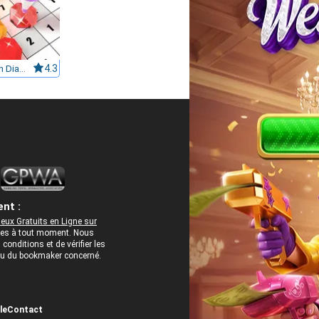
Paint With Diamonds
4.3
nt :
eux Gratuits en Ligne sur
rées à tout moment. Nous
onditions et de vérifier les
 ou du bookmaker concerné.
le
Contact