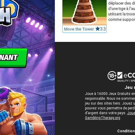
déplacer des d
d'une tige à l'au
utilisant la troi
comme support
Move the Tower
3.3
Jeu 
Joue à 16000 Jeux Gratuits en
responsable. Nous ne sommes 
jeu sur des sites tiers. Jou
pouvez vous permettre de perdre
d’argent dans votre pays.
Joue
GamblingTherapy.org
Conditions