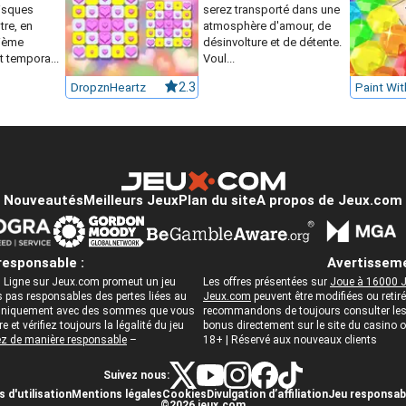
isques
serez transporté dans une
tre, en
atmosphère d'amour, de
sième
désinvolture et de détente.
 tempora...
Voul...
DropznHeartz
2.3
Nouveautés
Meilleurs Jeux
Plan du site
A propos de Jeux.com
responsable :
Avertisseme
 Ligne sur Jeux.com promeut un jeu
Les offres présentées sur
Joue à 16000 J
pas responsables des pertes liées au
Jeux.com
peuvent être modifiées ou reti
ez uniquement avec des sommes que vous
recommandons de toujours consulter les c
 et vérifiez toujours la légalité du jeu
bonus directement sur le site du casino
z de manière responsable
–
18+ | Réservé aux nouveaux clients
Suivez nous:
 d'utilisation
Mentions légales
Cookies
Divulgation d’affiliation
Jeu responsab
©2026 jeux.com