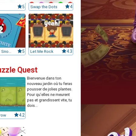
5
Swap the Dots
4
Jigmania: Snow White
5
Let Me Rock
4.3
uzzle Quest
Bienvenue dans ton
nouveau jardin où tu feras
pousser de jolies plantes.
Pour qu’elles ne meurent
pas et grandissent vite, tu
dois...
row
4.2