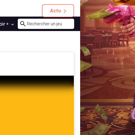
Actu
oir +