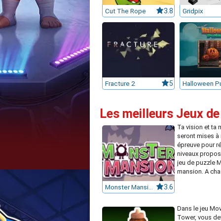
Cut The Rope
3.8
Gridpix
Fracture 2
5
Les meilleurs Jeux de
Ta vision et ta
seront mises à
épreuve pour ré
niveaux propos
jeu de puzzle 
mansion. A cha.
Monster Mansion
3.6
Dans le jeu Mov
Tower, vous de