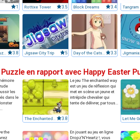
1
Rottixe Tower
3.5
Block Dreams
3.4
Tangram
Halloween Puzzle
3.8
Jigsaw City Trip
5
Day of the Cats: Episode 1
3.3
 Puzzle en rapport avec Happy Easter P
 mémoire
Le jeu The enchanted way
 rude
est un jeu de réflexion qui
ussir les
met en scène un jeune et
és dans le
intrépide chevalier qui
Monster
tente de délivrer, par tous...
..
The Enchanted Way
3.8
Let Me G
e the
En jouant au jeu en ligne
vrez
Dropz'N'Heartz !, vous