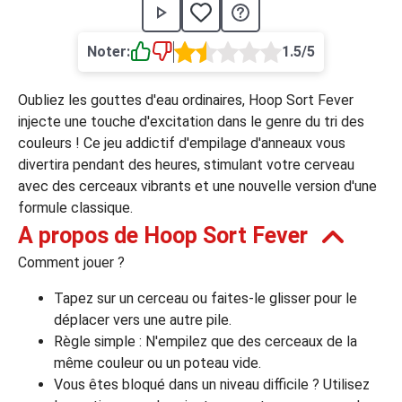
asino
Jeux de casino
Jeux vidéos
Nos jeux gr
Noter:
1.5/5
ues de casino
Oubliez les gouttes d'eau ordinaires, Hoop Sort Fever
rion Casino
injecte une touche d'excitation dans le genre du tri des
ky7 Even Casino
couleurs ! Ce jeu addictif d'empilage d'anneaux vous
divertira pendant des heures, stimulant votre cerveau
xander Casino
avec des cerceaux vibrants et une nouvelle version d'une
 Set Spin Casino
formule classique.
A propos de Hoop Sort Fever
cer Casino
Comment jouer ?
 Bonus Casino
Tapez sur un cerceau ou faites-le glisser pour le
déplacer vers une autre pile.
Règle simple : N'empilez que des cerceaux de la
ssement par méthode de paiement
même couleur ou un poteau vide.
Vous êtes bloqué dans un niveau difficile ? Utilisez