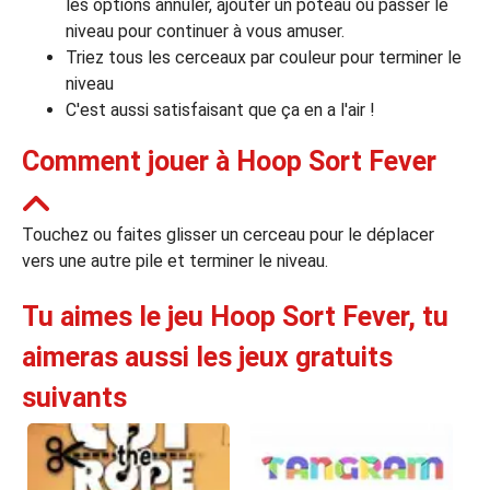
les options annuler, ajouter un poteau ou passer le
niveau pour continuer à vous amuser.
leurs casinos par licences et Certifications
Triez tous les cerceaux par couleur pour terminer le
niveau
C'est aussi satisfaisant que ça en a l'air !
ssement casinos au Canada
Comment jouer à Hoop Sort Fever
Touchez ou faites glisser un cerceau pour le déplacer
vers une autre pile et terminer le niveau.
Tu aimes le jeu Hoop Sort Fever, tu
aimeras aussi les jeux gratuits
suivants