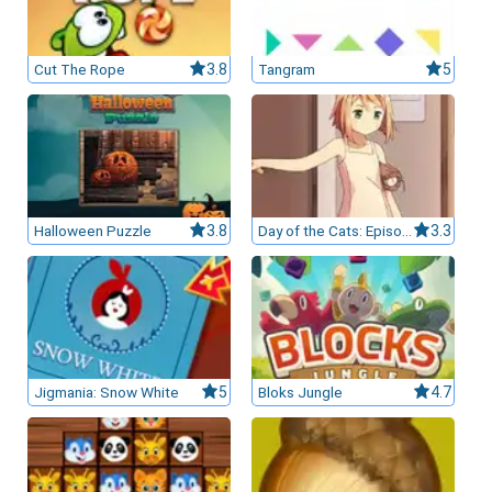
Cut The Rope
3.8
Tangram
5
Halloween Puzzle
3.8
Day of the Cats: Episode 1
3.3
Jigmania: Snow White
5
Bloks Jungle
4.7