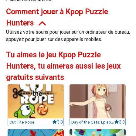
leurs casinos par licences et Certifications
Comment jouer à Kpop Puzzle
Hunters
Utilisez votre souris pour jouer sur un ordinateur de bureau,
ssement casinos au Canada
appuyez pour jouer sur des appareils mobiles.
Tu aimes le jeu Kpop Puzzle
Hunters, tu aimeras aussi les jeux
gratuits suivants
Cut The Rope
3.8
Day of the Cats: Episode 1
3.3