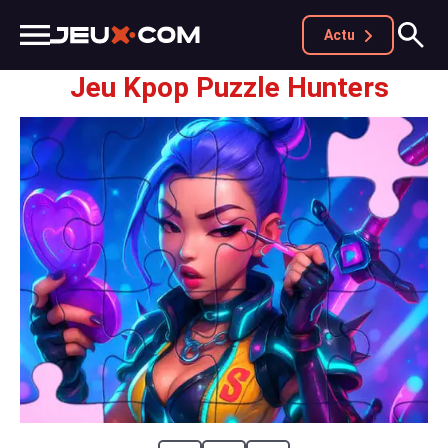
Actu
Société
Puzzle
Kpop Puzzle Hunters
Jeu Kpop Puzzle Hunters
ux
sino
x de casino
Jeux vidéos
 jeux gratuits