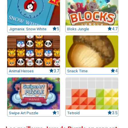
Jigmania: Snow White
5
Bloks Jungle
4.7
Animal Heroes
3.7
Snack Time
4
Swipe Art Puzzle
1
Tetroïd
3.5