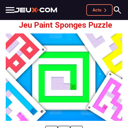
Actu
Société
Puzzle
Paint Sponges Puzzle
Jeu Paint Sponges Puzzle
ux
sino
x de casino
Jeux vidéos
 jeux gratuits