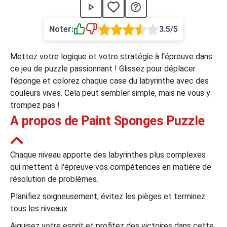
asino
Jeux de casino
Jeux vidéos
Nos jeux gr
Noter:
3.5/5
ues de casino
Mettez votre logique et votre stratégie à l'épreuve dans
rion Casino
ce jeu de puzzle passionnant ! Glissez pour déplacer
ky7 Even Casino
l'éponge et colorez chaque case du labyrinthe avec des
couleurs vives. Cela peut sembler simple, mais ne vous y
xander Casino
trompez pas !
 Set Spin Casino
A propos de Paint Sponges Puzzle
cer Casino
Chaque niveau apporte des labyrinthes plus complexes
 Bonus Casino
qui mettent à l'épreuve vos compétences en matière de
résolution de problèmes.
Planifiez soigneusement, évitez les pièges et terminez
ssement par méthode de paiement
tous les niveaux.
Aiguisez votre esprit et profitez des victoires dans cette