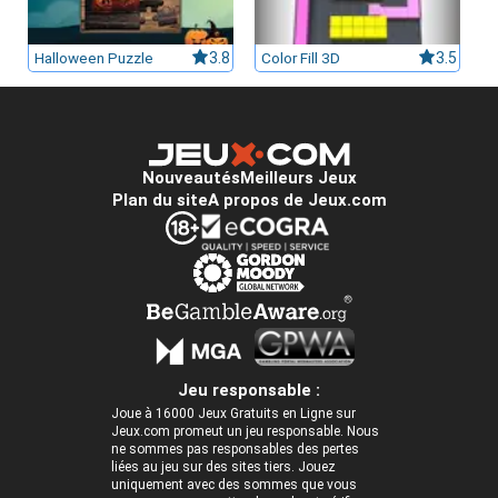
Halloween Puzzle
3.8
Color Fill 3D
3.5
Nouveautés
Meilleurs Jeux
Plan du site
A propos de Jeux.com
Jeu responsable :
Joue à 16000 Jeux Gratuits en Ligne sur
Jeux.com promeut un jeu responsable. Nous
ne sommes pas responsables des pertes
liées au jeu sur des sites tiers. Jouez
uniquement avec des sommes que vous