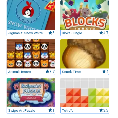
Jigmania: Snow White
5
Bloks Jungle
4.7
Animal Heroes
3.7
Snack Time
4
Swipe Art Puzzle
1
Tetroïd
3.5