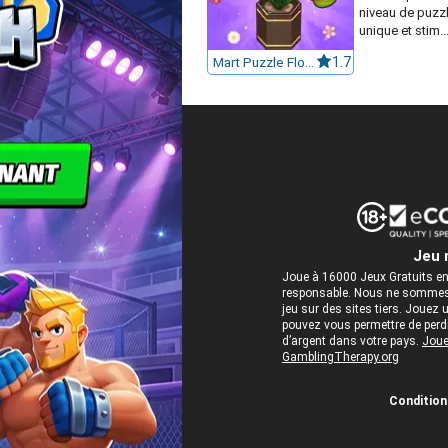
niveau de puzzl
unique et stim..
Mart Puzzle Flower Match
1.7
Jeu 
Joue à 16000 Jeux Gratuits en
responsable. Nous ne sommes 
jeu sur des sites tiers. Jou
pouvez vous permettre de perdre
d’argent dans votre pays.
Joue
GamblingTherapy.org
Conditions