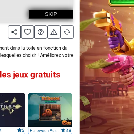
ant dans la toile en fonction du
lesquelles choisir ! Améliorez votre
les jeux gratuits
2
5
Halloween Puzzle
3.8