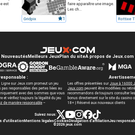
e est
faire apparaître une image.
.
Les ch...
Gridpix
1
Rottixe 
Nouveautés
Meilleurs Jeux
Plan du site
A propos de Jeux.com
responsable :
Avertisseme
 Ligne sur Jeux.com promeut un jeu
Les offres présentées sur
Joue à 16000 J
pas responsables des pertes liées au
Jeux.com
peuvent être modifiées ou reti
ez uniquement avec des sommes que vous
recommandons de toujours consulter les c
 et vérifiez toujours la légalité du jeu
bonus directement sur le site du casino
z de manière responsable
–
18+ | Réservé aux nouveaux clients
Suivez nous:
 d'utilisation
Mentions légales
Cookies
Divulgation d’affiliation
Jeu responsab
©2026 jeux.com