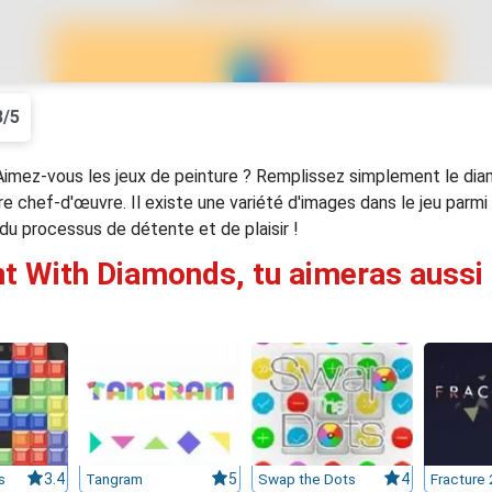
3/5
Aimez-vous les jeux de peinture ? Remplissez simplement le diam
chef-d'œuvre. Il existe une variété d'images dans le jeu parmi 
du processus de détente et de plaisir !
nt With Diamonds, tu aimeras aussi 
s
3.4
Tangram
5
Swap the Dots
4
Fracture 