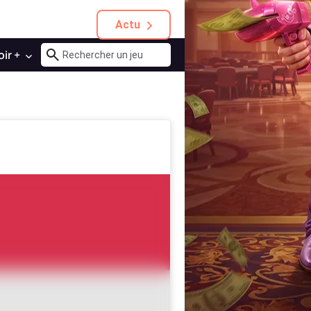
Actu
oir +