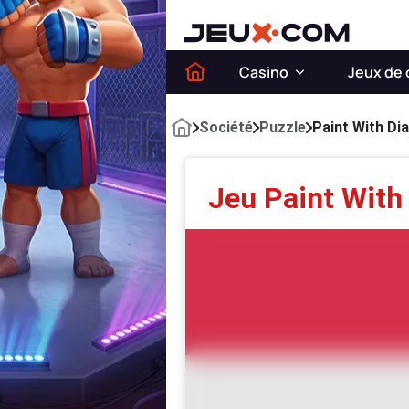
Casino
Jeux de 
Société
Puzzle
Paint With D
Jeu Paint Wit