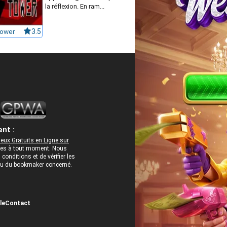
la réflexion. En ram...
Tower
3.5
nt :
eux Gratuits en Ligne sur
rées à tout moment. Nous
onditions et de vérifier les
 ou du bookmaker concerné.
le
Contact