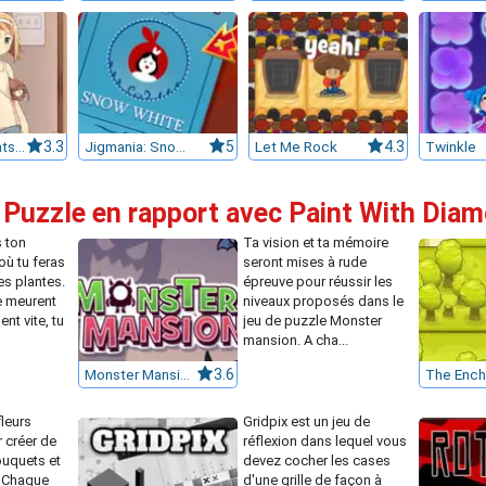
Day of the Cats: Episode 1
3.3
Jigmania: Snow White
5
Let Me Rock
4.3
Twinkle
 Puzzle en rapport avec Paint With Dia
 ton
Ta vision et ta mémoire
où tu feras
seront mises à rude
es plantes.
épreuve pour réussir les
e meurent
niveaux proposés dans le
nt vite, tu
jeu de puzzle Monster
mansion. A cha...
Monster Mansion
3.6
leurs
Gridpix est un jeu de
 créer de
réflexion dans lequel vous
uquets et
devez cocher les cases
a. Chaque
d'une grille de façon à