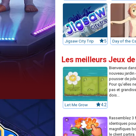
Jigsaw City Trip
5
Les meilleurs Jeux de
Bienvenue dans
nouveau jardin 
pousser de joli
Pour qu’elles n
pas et grandisse
dois...
Let Me Grow
4.2
Rassemblez 3 f
identiques pour
magnifiques bo
le client partir