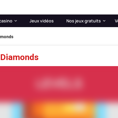
casino
Jeux vidéos
Nos jeux gratuits
V
iamonds
h Diamonds