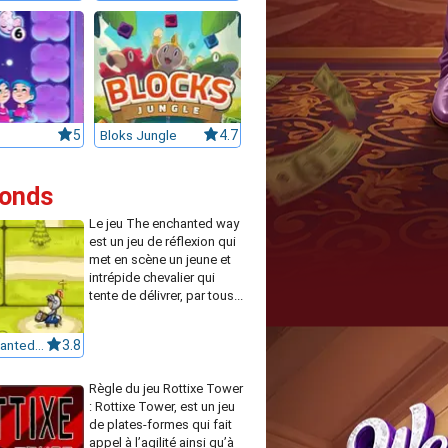
5
Bloks Jungle
4.7
monds
Le jeu The enchanted way
est un jeu de réflexion qui
met en scène un jeune et
intrépide chevalier qui
tente de délivrer, par tous...
The Enchanted Way
3.8
Règle du jeu Rottixe Tower
: Rottixe Tower, est un jeu
de plates-formes qui fait
appel à l’agilité ainsi qu’à