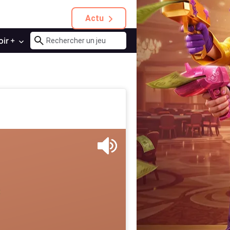
Actu
oir +