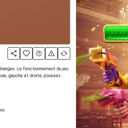
 méninges. Le fonctionnement du jeu
 bas, gauche et droite, poussez
ss.