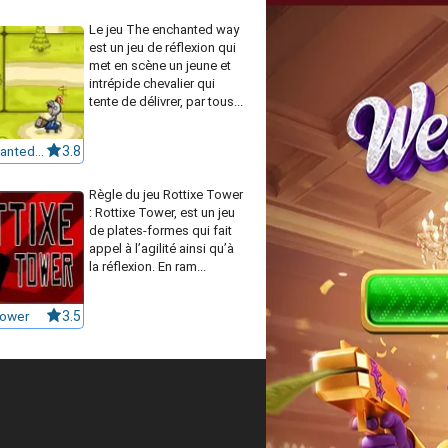
Le jeu The enchanted way
est un jeu de réflexion qui
met en scène un jeune et
intrépide chevalier qui
tente de délivrer, par tous...
The Enchanted Way
3.8
Règle du jeu Rottixe Tower
: Rottixe Tower, est un jeu
de plates-formes qui fait
appel à l’agilité ainsi qu’à
la réflexion. En ram...
Tower
3.5