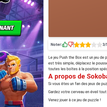
Noter:
3/
Le jeu Push the Box est un jeu de p
est très simple, déplacez le pousse
toutes les boîtes à la position spé
A propos de Sokob
Si vous êtes un fan des jeux de puzz
Gardez votre cerveau en éveil tout
Venez jouer à ce jeu de puzzle !