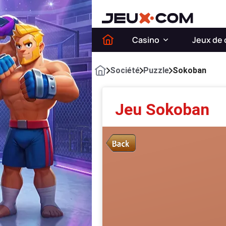
Casino
Jeux de 
Société
Puzzle
Sokoban
Jeu Sokoban