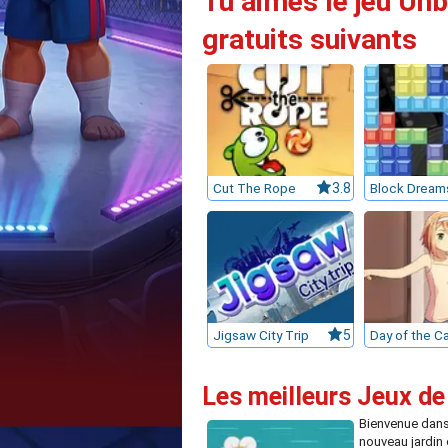
Tu aimes le jeu Unb
gratuits suivants
Cut The Rope
3.8
Block Dream
Jigsaw City Trip
5
Les meilleurs Jeux de
Bienvenue dans
nouveau jardin 