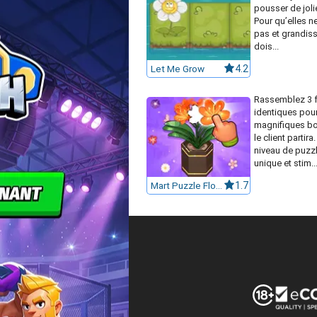
pousser de joli
Pour qu’elles n
pas et grandisse
dois...
Let Me Grow
4.2
Rassemblez 3 f
identiques pour
magnifiques bo
le client partir
niveau de puzzl
unique et stim..
Mart Puzzle Flower Match
1.7