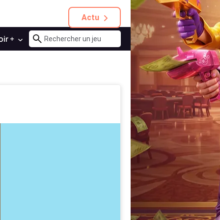
Actu
oir +