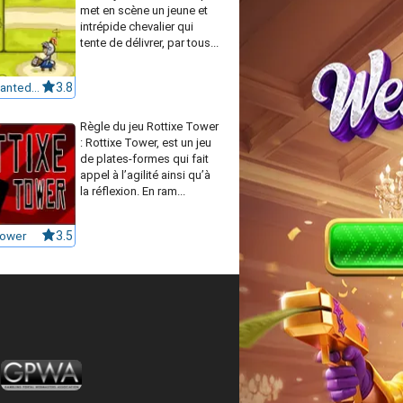
met en scène un jeune et
intrépide chevalier qui
tente de délivrer, par tous...
The Enchanted Way
3.8
Règle du jeu Rottixe Tower
: Rottixe Tower, est un jeu
de plates-formes qui fait
appel à l’agilité ainsi qu’à
la réflexion. En ram...
Tower
3.5