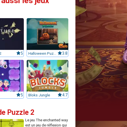
aussi les jeux
2
5
Halloween Puzzle
3.8
5
Bloks Jungle
4.7
de Puzzle 2
Le jeu The enchanted way
est un jeu de réflexion qui