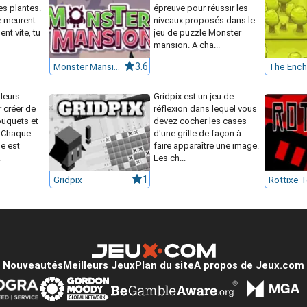
es plantes.
épreuve pour réussir les
e meurent
niveaux proposés dans le
nt vite, tu
jeu de puzzle Monster
mansion. A cha...
Monster Mansion
3.6
leurs
Gridpix est un jeu de
 créer de
réflexion dans lequel vous
uquets et
devez cocher les cases
a. Chaque
d'une grille de façon à
e est
faire apparaître une image.
.
Les ch...
Gridpix
1
Rottixe 
Nouveautés
Meilleurs Jeux
Plan du site
A propos de Jeux.com