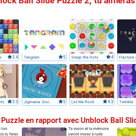
lock Ball Slide Puzzle 2, tu aimeras 
s
3.4
Tangram
5
Swap the Dots
4
Fracture 
Day of the Cats: Episode 1
3.3
Jigmania: Snow White
5
Let Me Rock
4.3
Twinkle
 Puzzle en rapport avec Unblock Ball Sli
 ton
Ta vision et ta mémoire
où tu feras
seront mises à rude