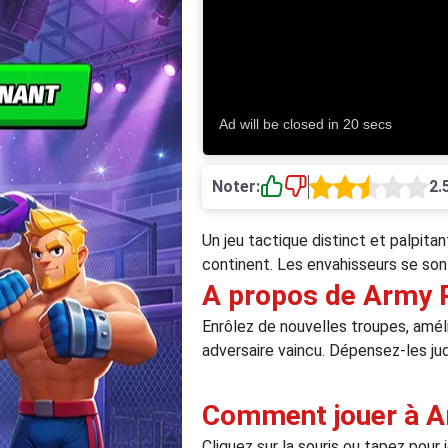
Noter:
2.
Un jeu tactique distinct et palpita
continent. Les envahisseurs se son
A propos de Army 
Enrôlez de nouvelles troupes, amé
adversaire vaincu. Dépensez-les ju
Comment jouer à A
Cliquez sur la souris ou tapez pour j