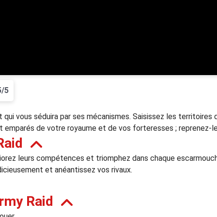
5/5
nt qui vous séduira par ses mécanismes. Saisissez les territoire
t emparés de votre royaume et de vos forteresses ; reprenez-les
Raid
liorez leurs compétences et triomphez dans chaque escarmouch
dicieusement et anéantissez vos rivaux.
rmy Raid
ouer.