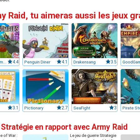
y Raid, tu aimeras aussi les jeux gr
Plants Vs Zombies
4.4
Penguin Diner
4.1
Drakensang
3.5
3.1
Pictionary
2.7
SeaFight
3
Pirate S
 Stratégie en rapport avec Army Raid
e of War :
Le jeu de guerre Strategie