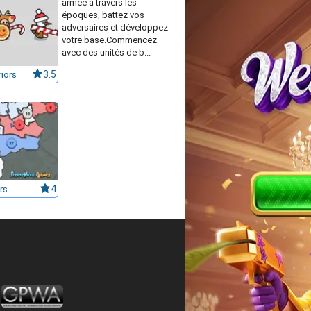
armée à travers les
époques, battez vos
adversaires et développez
votre base.Commencez
avec des unités de b...
iors
3.5
rs
4