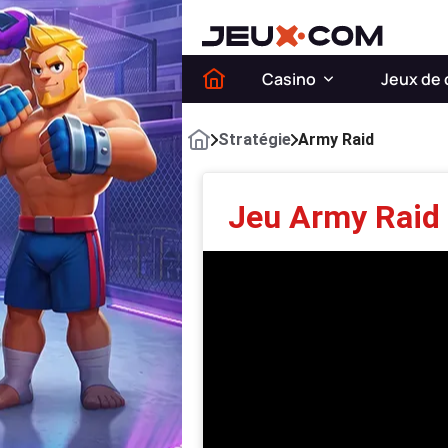
Casino
Jeux de 
Stratégie
Army Raid
Jeu Army Raid