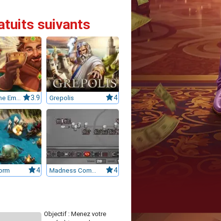
atuits suivants
GoodGame Empire
3.9
Grepolis
4
torm
4
Madness Combat Defense
4
Objectif : Menez votre