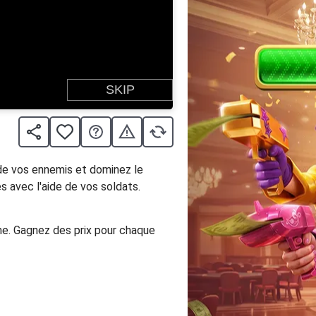
s de vos ennemis et dominez le
 avec l'aide de vos soldats.
e. Gagnez des prix pour chaque