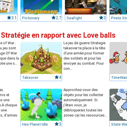
3.1
Pictionary
2.7
SeaFight
3
Pirate S
 Stratégie en rapport avec Love balls
e of War :
Le jeu de guerre Strategie
u jeu sont
takeover te place à la tête
Age Of War
d’une armée pour former
sque dans la
des soldats et pour les
lie une s...
envoyer au combat. Pour
con...
Takeover
4
TimeWarr
r,
Approchez-vous des
ros et
objets pour les collecter
s une
automatiquement. Si
e.À chaque
j'étais vous, je
z une
débloquerais toutes les
ts, d'armes
zones car les ressources...
Hex Planet Idle
3
State Wa