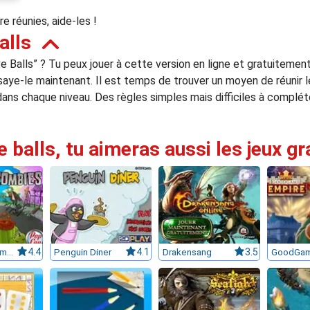
e réunies, aide-les !
alls
ve Balls” ? Tu peux jouer à cette version en ligne et gratuitement
aye-le maintenant. Il est temps de trouver un moyen de réunir l
ans chaque niveau. Des règles simples mais difficiles à complét
e balls, tu aimeras aussi les jeux gr
Plants Vs Zombies
4.4
Penguin Diner
4.1
Drakensang
3.5