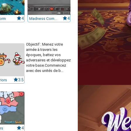
torm
4
Madness Combat Defense
4
Objectif : Menez votre
armée à travers les
époques, battez vos
adversaires et développez
votre base.Commencez
avec des unités de b...
iors
3.5
rs
4