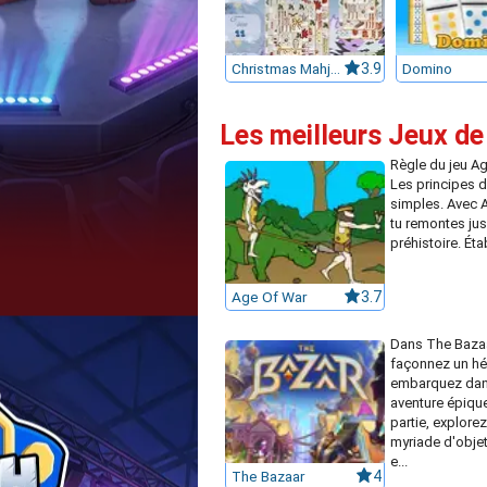
Christmas Mahjong
3.9
Domino
Les meilleurs Jeux de
Règle du jeu Ag
Les principes d
simples. Avec 
tu remontes ju
préhistoire. Étab
Age Of War
3.7
Dans The Bazaa
façonnez un hé
embarquez dan
aventure épiqu
partie, explore
myriade d'obje
e...
The Bazaar
4