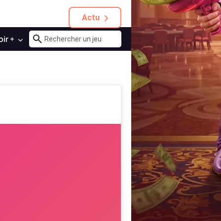
Actu
oir +