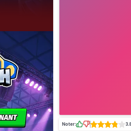
Noter:
3.