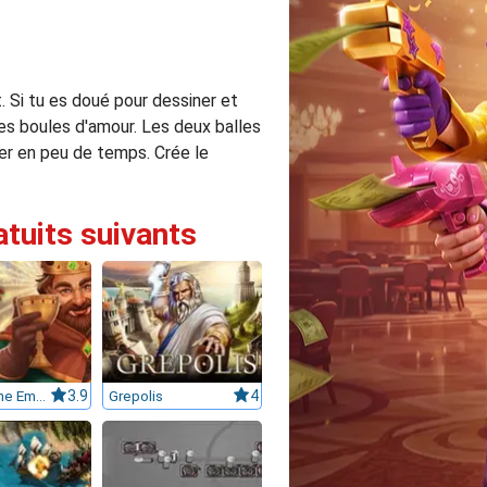
. Si tu es doué pour dessiner et
es boules d'amour. Les deux balles
er en peu de temps. Crée le
atuits suivants
GoodGame Empire
3.9
Grepolis
4