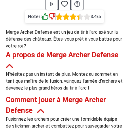
asino
Jeux de casino
Jeux vidéos
Nos jeux gr
Noter:
3.4/5
ues de casino
Merge Archer Defense est un jeu de tir à l'arc axé sur la
rion Casino
défense des châteaux. Êtes-vous prêt à vous battre pour
ky7 Even Casino
votre roi ?
A propos de Merge Archer Defense
xander Casino
 Set Spin Casino
N'hésitez pas un instant de plus. Montez au sommet en
cer Casino
tant que maître de la fusion, vainquez l'armée d'archers et
devenez le plus grand héros du tir à l'arc !
 Bonus Casino
Comment jouer à Merge Archer
Defense
ssement par méthode de paiement
Fusionnez les archers pour créer une formidable équipe
de stickman archer et combattez pour sauvegarder votre