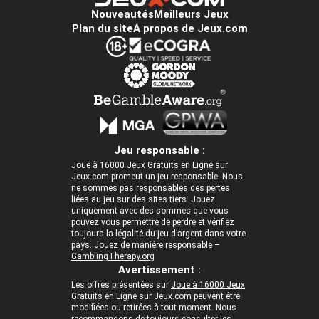
Nouveautés
Meilleurs Jeux
Plan du site
A propos de Jeux.com
Jeu responsable :
Joue à 16000 Jeux Gratuits en Ligne sur
Jeux.com promeut un jeu responsable. Nous
ne sommes pas responsables des pertes
liées au jeu sur des sites tiers. Jouez
uniquement avec des sommes que vous
pouvez vous permettre de perdre et vérifiez
toujours la légalité du jeu d’argent dans votre
pays.
Jouez de manière responsable
–
GamblingTherapy.org
Avertissement :
Les offres présentées sur
Joue à 16000 Jeux
Gratuits en Ligne sur Jeux.com
peuvent être
modifiées ou retirées à tout moment. Nous