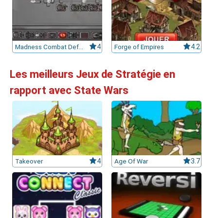
Madness Combat Defense
4
Forge of Empires
4.2
Les meilleurs Jeux de Stratégie en
rapport avec State Wars
Takeover
4
Age Of War
3.7