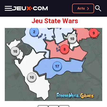
Actu
Stratégie
State Wars
Jeu State Wars
ux
sino
x de casino
Jeux vidéos
 jeux gratuits