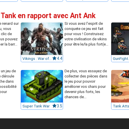
 Tank en rapport avec Ant Ank
e renard sur
Si vous avez l’esprit de
u, vous
conquete ce jeu est fait
 clic de
pour vous ! Construisez
Vous pouvez
votre civilisation de vikins
r la barr...
pour être le/la plus fort(e...
Vikings : War of Clans
4.4
GunFight.
 un jeu de
De plus, vous essayez de
e déroule
collecter des pièces dans
nthe dans
le jeu pour pouvoir
possibilité
améliorer vos chars pour
pour
devenir plus forts, les
chances de...
Super Tank War
3.5
Tank Att