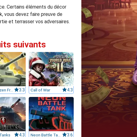
space. Certains éléments du décor
nk, vous devez faire preuve de
artie et terrasser vos adversaires.
uits suivants
1941 Frozen Front
3.3
Call of War
4.3
 Tanks
4.3
Neon Battle Tank
3.6