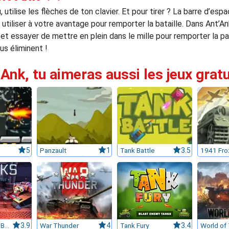
, utilise les flèches de ton clavier. Et pour tirer ? La barre d’e
 utiliser à votre avantage pour remporter la bataille. Dans Ant’A
ir, et essayer de mettre en plein dans le mille pour remporter la p
us éliminent !
 Ank, tu aimeras aussi les jeux grat
5
Panzault
1
Tank Battle
3.5
Tanks: Sci-Fi Battle
3.9
War Thunder
4
Tank Fury
3.4
World of