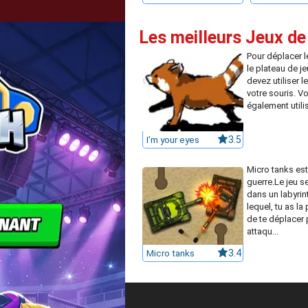
Les meilleurs Jeux de
Pour déplacer l
le plateau de je
devez utiliser le
votre souris. 
également utilise
I’m your eyes
3.5
Micro tanks est
guerre.Le jeu s
dans un labyri
lequel, tu as la 
de te déplacer 
attaqu...
Micro tanks
3.4