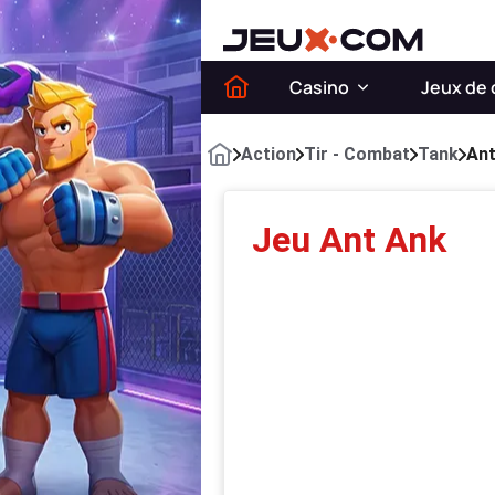
Casino
Jeux de 
Action
Tir - Combat
Tank
Ant
Jeu Ant Ank