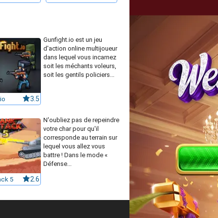
Gunfight.io est un jeu
d'action online multijoueur
dans lequel vous incarnez
soit les méchants voleurs,
soit les gentils policiers...
io
3.5
N'oubliez pas de repeindre
votre char pour qu'il
corresponde au terrain sur
lequel vous allez vous
battre ! Dans le mode «
Défense...
ack 5
2.6