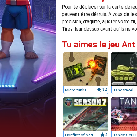
Pour te déplacer sur la carte de jeu
peuvent être détruis. A vous de les
précision, d'agilité, ajuster votre t
Tirez-leur dessus avant qu'ils ne vo
Tu aimes le jeu Ant
Micro tanks
3.4
Tank travel
Conflict of Nations World War 3
4