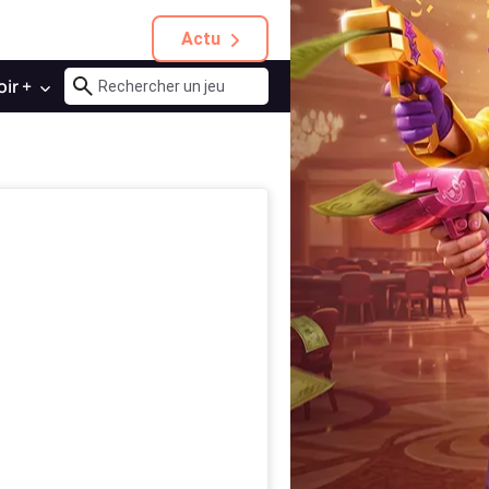
Actu
oir +