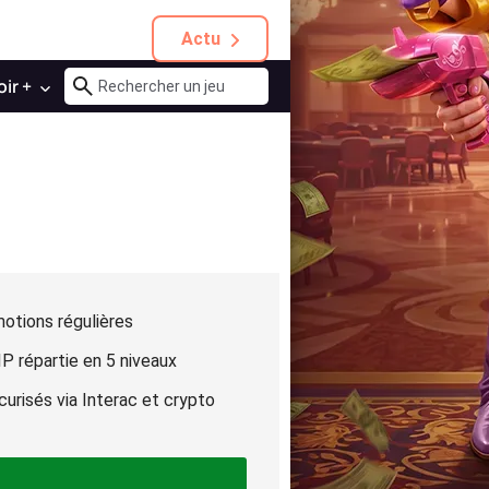
Actu
oir +
motions régulières
 répartie en 5 niveaux
urisés via Interac et crypto