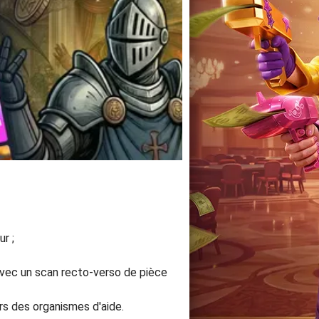
r ;
 avec un scan recto-verso de pièce
ers des organismes d'aide.