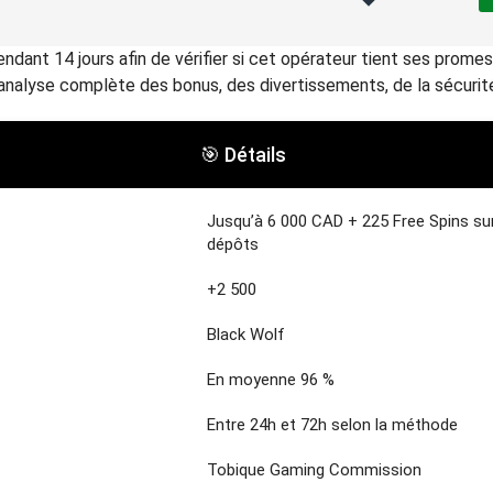
ndant 14 jours afin de vérifier si cet opérateur tient ses prom
 analyse complète des bonus, des divertissements, de la sécur
🎯 Détails
Jusqu’à 6 000 CAD + 225 Free Spins sur
dépôts
+2 500
Black Wolf
En moyenne 96 %
Entre 24h et 72h selon la méthode
Tobique Gaming Commission