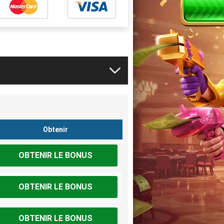
Obtenir
OBTENIR LE BONUS
OBTENIR LE BONUS
OBTENIR LE BONUS