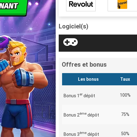
Logiciel(s)
Offres et bonus
Les bonus
Taux
er
100%
Bonus 1
dépôt
ème
Bonus disponibles sur:
75%
Bonus 2
dépôt
Bonus Encaissable:
Oui
ème
Bonus disponibles sur:
50%
Bonus 3
dépôt
Code Bonus:
-