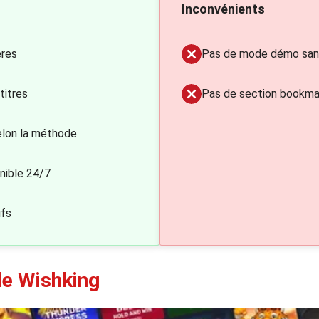
Inconvénients
ères
Pas de mode démo sans
titres
Pas de section bookma
elon la méthode
onible 24/7
ifs
de Wishking