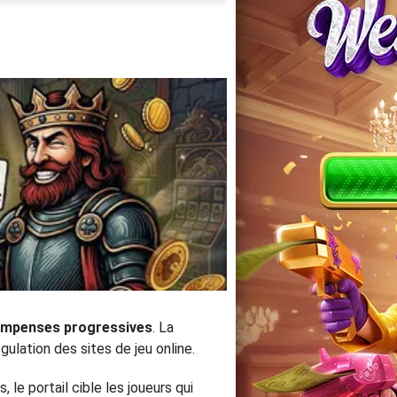
mpenses progressives
. La
gulation des sites de jeu online.
 le portail cible les joueurs qui