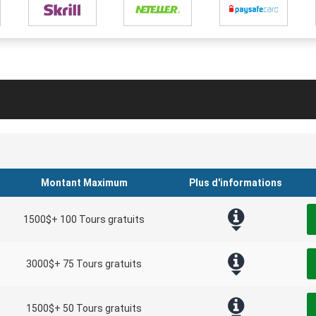
Montant Maximum
Plus d'informations
1500$
+ 100 Tours gratuits
3000$
+ 75 Tours gratuits
1500$
+ 50 Tours gratuits