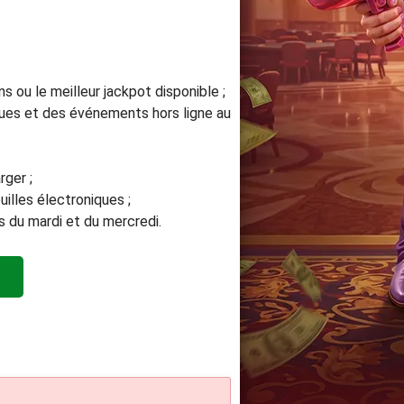
s ou le meilleur jackpot disponible ;
ques et des événements hors ligne au
rger ;
uilles électroniques ;
s du mardi et du mercredi.