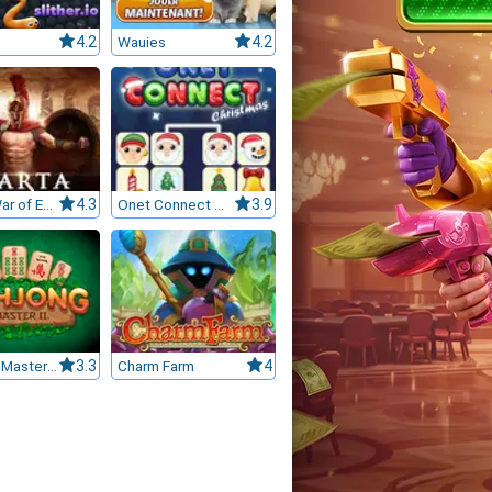
4.2
Wauies
4.2
Sparta War of Empires
4.3
Onet Connect Christmas
3.9
Mahjong Master 2
3.3
Charm Farm
4