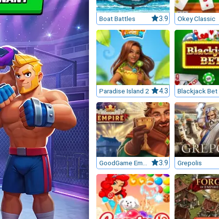
Boat Battles
3.9
Okey Classic
Paradise Island 2
4.3
Blackjack Bet
GoodGame Empire
3.9
Grepolis