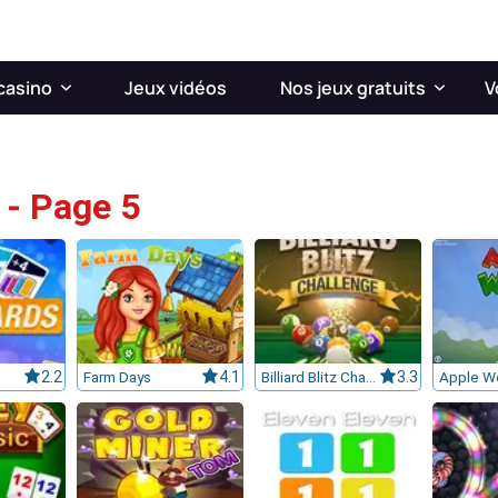
casino
Jeux vidéos
Nos jeux gratuits
V
 - Page 5
2.2
Farm Days
4.1
Billiard Blitz Challenge
3.3
Apple W