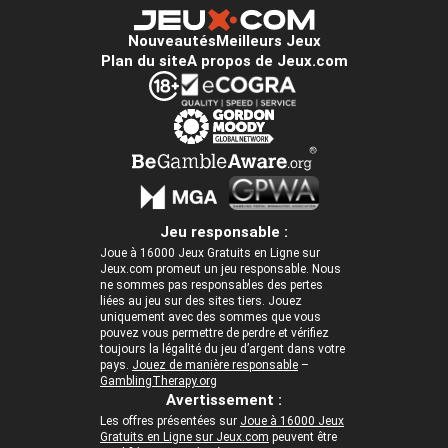
Nouveautés
Meilleurs Jeux
Plan du site
A propos de Jeux.com
Jeu responsable :
Joue à 16000 Jeux Gratuits en Ligne sur
Jeux.com promeut un jeu responsable. Nous
ne sommes pas responsables des pertes
liées au jeu sur des sites tiers. Jouez
uniquement avec des sommes que vous
pouvez vous permettre de perdre et vérifiez
toujours la légalité du jeu d’argent dans votre
pays.
Jouez de manière responsable
–
GamblingTherapy.org
Avertissement :
Les offres présentées sur
Joue à 16000 Jeux
Gratuits en Ligne sur Jeux.com
peuvent être