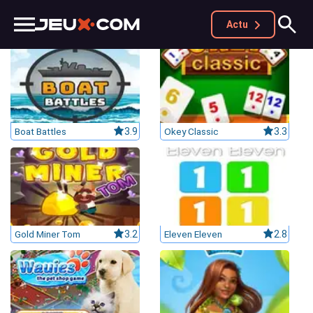
Actu
Stratégie
ux
sino
Boat Battles
3.9
Okey Classic
3.3
x de casino
Jeux vidéos
Gold Miner Tom
3.2
Eleven Eleven
2.8
 jeux gratuits