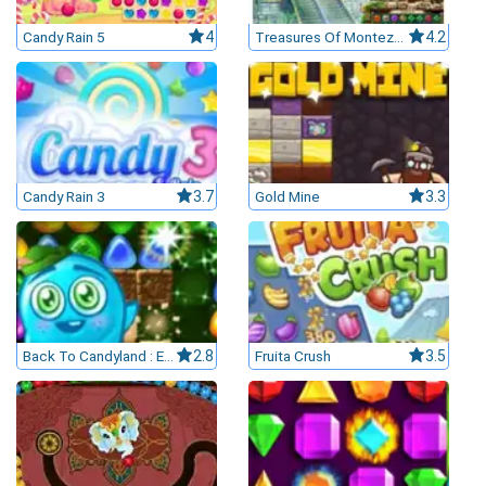
asino
Jeux de casino
Jeux vidéos
Nos jeux gr
Candy Rain 5
4
Treasures Of Montezuma 2
4.2
ues de casino
rion Casino
ky7 Even Casino
Candy Rain 3
3.7
Gold Mine
3.3
xander Casino
 Set Spin Casino
cer Casino
Back To Candyland : Episode 4
2.8
Fruita Crush
3.5
 Bonus Casino
ssement par méthode de paiement