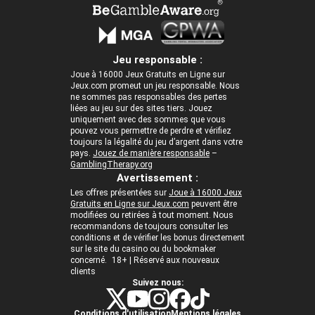
Jeu responsable :
Joue à 16000 Jeux Gratuits en Ligne sur
Jeux.com promeut un jeu responsable. Nous
ne sommes pas responsables des pertes
liées au jeu sur des sites tiers. Jouez
uniquement avec des sommes que vous
pouvez vous permettre de perdre et vérifiez
toujours la légalité du jeu d’argent dans votre
pays.
Jouez de manière responsable
–
GamblingTherapy.org
Avertissement :
Les offres présentées sur
Joue à 16000 Jeux
Gratuits en Ligne sur Jeux.com
peuvent être
modifiées ou retirées à tout moment. Nous
recommandons de toujours consulter les
conditions et de vérifier les bonus directement
sur le site du casino ou du bookmaker
concerné. 18+ | Réservé aux nouveaux
clients
Suivez nous:
Conditions d'utilisation
Mentions légales