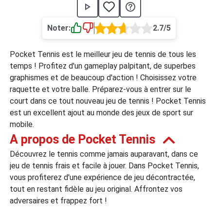
asino
Jeux de casino
Jeux vidéos
Nos jeux gr
Noter:
2.7/5
ues de casino
Pocket Tennis est le meilleur jeu de tennis de tous les
rion Casino
temps ! Profitez d'un gameplay palpitant, de superbes
ky7 Even Casino
graphismes et de beaucoup d'action ! Choisissez votre
raquette et votre balle. Préparez-vous à entrer sur le
xander Casino
court dans ce tout nouveau jeu de tennis ! Pocket Tennis
 Set Spin Casino
est un excellent ajout au monde des jeux de sport sur
mobile.
cer Casino
A propos de Pocket Tennis
Découvrez le tennis comme jamais auparavant, dans ce
 Bonus Casino
jeu de tennis frais et facile à jouer. Dans Pocket Tennis,
vous profiterez d'une expérience de jeu décontractée,
tout en restant fidèle au jeu original. Affrontez vos
ssement par méthode de paiement
adversaires et frappez fort !