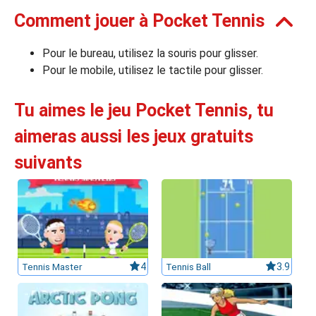
Comment jouer à Pocket Tennis
leurs casinos par licences et Certifications
Pour le bureau, utilisez la souris pour glisser.
Pour le mobile, utilisez le tactile pour glisser.
ssement casinos au Canada
Tu aimes le jeu Pocket Tennis, tu
aimeras aussi les jeux gratuits
suivants
Tennis Master
4
Tennis Ball
3.9