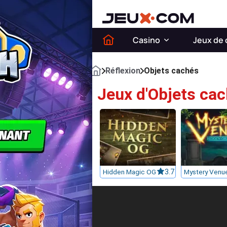
Casino
Jeux de 
Réflexion
Objets cachés
Jeux d'Objets ca
Hidden Magic OG
3.7