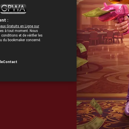
nt :
eux Gratuits en Ligne sur
rées à tout moment. Nous
onditions et de vérifier les
 ou du bookmaker concerné.
le
Contact