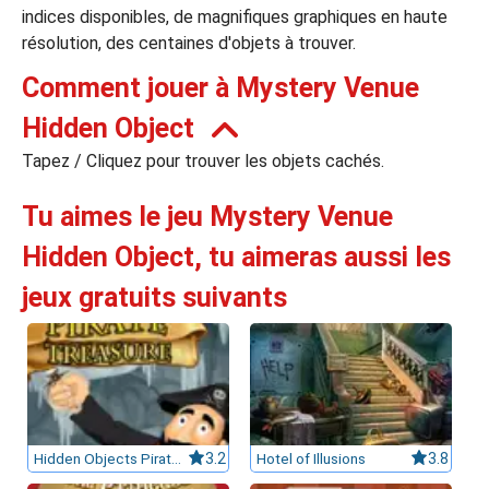
indices disponibles, de magnifiques graphiques en haute
leurs casinos par licences et Certifications
résolution, des centaines d'objets à trouver.
Comment jouer à Mystery Venue
ssement casinos au Canada
Hidden Object
Tapez / Cliquez pour trouver les objets cachés.
Tu aimes le jeu Mystery Venue
Hidden Object, tu aimeras aussi les
jeux gratuits suivants
Hidden Objects Pirate Treasure
3.2
Hotel of Illusions
3.8