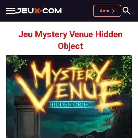
Actu
Réflexion
Objets cachés
Mystery Venue Hidden Object
ux
Jeu Mystery Venue Hidden
Object
sino
x de casino
Jeux vidéos
 jeux gratuits