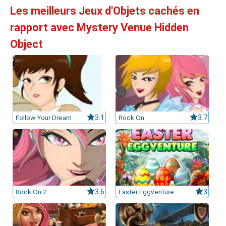
Les meilleurs Jeux d'Objets cachés en
rapport avec Mystery Venue Hidden
Object
Follow Your Dream
3.1
Rock On
3.7
Rock On 2
3.6
Easter Eggventure
3