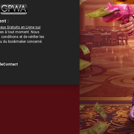
nt :
eux Gratuits en Ligne sur
rées à tout moment. Nous
onditions et de vérifier les
 ou du bookmaker concerné.
le
Contact