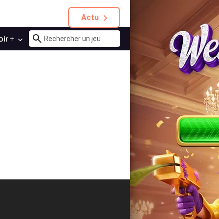
Actu
oir +