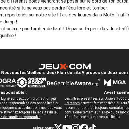
 de différents poids viendront se poser sur le bord de ton bâton 
ncentré si tu ne veux pas perdre l’équilibre et tomber.
ont répertoriés sur notre site ! Fais des figures dans Moto Trial
e Jump !
tention à ne pas tomber de haut ! Dépasse ta peur du vide et aff
uilibre !
Nouveautés
Meilleurs Jeux
Plan du site
A propos de Jeux.com
responsable :
Avertisseme
 Ligne sur Jeux.com promeut un jeu
Les offres présentées sur
Joue à 16000 J
pas responsables des pertes liées au
Jeux.com
peuvent être modifiées ou reti
ez uniquement avec des sommes que vous
recommandons de toujours consulter les c
 et vérifiez toujours la légalité du jeu
bonus directement sur le site du casino
z de manière responsable
–
18+ | Réservé aux nouveaux clients
Suivez nous: