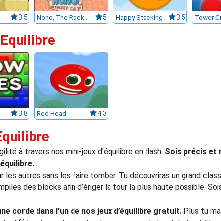
3.5
Nono, The Rocket cat
5
Happy Stacking
3.5
Tower C
Equilibre
3.8
Red Head
4.3
Equilibre
ilité à travers nos mini-jeux d’équilibre en flash.
Sois précis et 
équilibre.
r les autres sans les faire tomber. Tu découvriras un grand classi
mpiles des blocks afin d’ériger la tour la plus haute possible. So
e corde dans l’un de nos jeux d’équilibre gratuit.
Plus tu mar