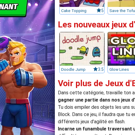
Cake Topping
5
Save the Tofu
Les nouveaux jeux d'
Doodle Jump
3.5
Glow Lines
Voir plus de Jeux d'
Dans cette catégorie, travaille ton ag
gagner une partie dans nos jeux d'
Tu dois empiler des objets les uns su
Block. Dans ce jeu, il faudra que tu e
différents jeux d’agilité en flash.
Incarne un funambule traversant un