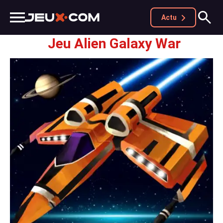
Actu
Action
Alien Galaxy War
Jeu Alien Galaxy War
ux
sino
x de casino
Jeux vidéos
 jeux gratuits