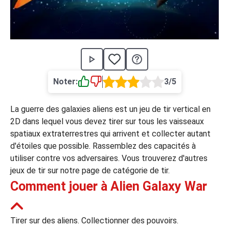
asino
Jeux de casino
Jeux vidéos
Nos jeux gr
ues de casino
rion Casino
ky7 Even Casino
Noter:
3/5
xander Casino
La guerre des galaxies aliens est un jeu de tir vertical en
 Set Spin Casino
2D dans lequel vous devez tirer sur tous les vaisseaux
spatiaux extraterrestres qui arrivent et collecter autant
cer Casino
d'étoiles que possible. Rassemblez des capacités à
utiliser contre vos adversaires. Vous trouverez d'autres
 Bonus Casino
jeux de tir sur notre page de catégorie de tir.
Comment jouer à Alien Galaxy War
ssement par méthode de paiement
Tirer sur des aliens. Collectionner des pouvoirs.