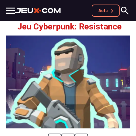
Actu
Action
Cyberpunk: Resistance
Jeu Cyberpunk: Resistance
ux
sino
x de casino
Jeux vidéos
 jeux gratuits