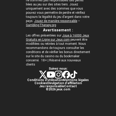
ne sommes pas responsables des pertes
liées au jeu sur des sites tiers. Jouez
uniquement avec des sommes que vous
pouvez vous permettre de perdre et vérifiez
toujours la légalité du jeu d’argent dans votre
pays.
Jouez de manière responsable
–
GamblingTherapy.org
Avertissement :
Les offres présentées sur
Joue à 16000 Jeux
Gratuits en Ligne sur Jeux.com
peuvent être
modifiées ou retirées à tout moment. Nous
recommandons de toujours consulter les
conditions et de vérifier les bonus directement
sur le site du casino ou du bookmaker
concerné. 18+ | Réservé aux nouveaux
clients
Suivez nous:
Conditions d'utilisation
Mentions légales
Cookies
Divulgation d’affiliation
Jeu responsable
Contact
©2026 jeux.com