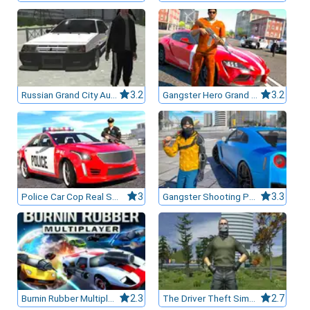
Russian Grand City Auto
3.2
Gangster Hero Grand Simulator
3.2
Police Car Cop Real Simulator
3
Gangster Shooting Police Game
3.3
Burnin Rubber Multiplayer
2.3
The Driver Theft Simulator
2.7