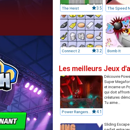
The Heist
3.5
The Speed N
Connect 2
3.2
Bomb It
Les meilleurs Jeux d'
Découvre Powe
Super Megaforc
et incarne un 
qui doit affron
créatures démo
Tu aime...
Power Rangers Super Megaforce: Legacy
4.1
Sliding Escape 
parfait entre je