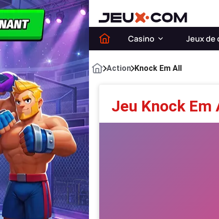
Casino
Jeux de 
Action
Knock Em All
Jeu Knock Em A