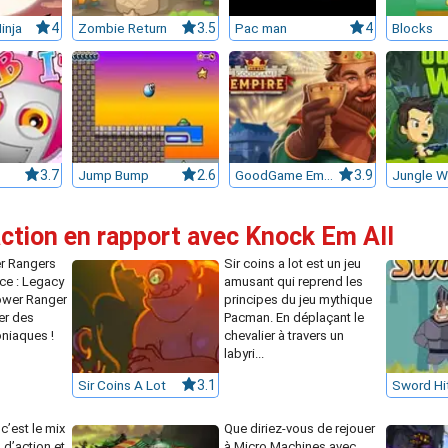
inja
4
Zombie Return
3.5
Pac man
4
Blocks
3.7
Jump Bump
2.6
GoodGame Empire
3.9
Jungle W
action en rapport avec Knock Em All
r Rangers
Sir coins a lot est un jeu
e : Legacy
amusant qui reprend les
Power Ranger
principes du jeu mythique
ter des
Pacman. En déplaçant le
niaques !
chevalier à travers un
labyri...
Sir Coins A Lot
3.1
Sword Hi
c’est le mix
Que diriez-vous de rejouer
u d’action et
à Micro Machines avec