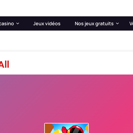
casino
Jeux vidéos
Nos jeux gratuits
V
ll