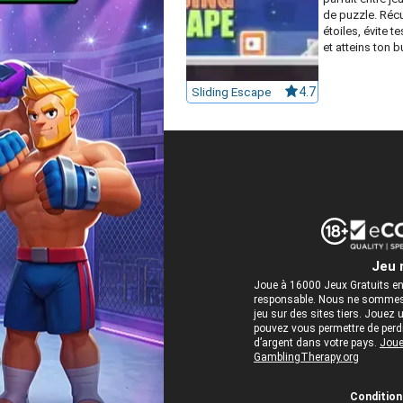
de puzzle. Réc
étoiles, évite 
et atteins ton but
Sliding Escape
4.7
Jeu 
Joue à 16000 Jeux Gratuits en
responsable. Nous ne sommes 
jeu sur des sites tiers. Jou
pouvez vous permettre de perdre
d’argent dans votre pays.
Joue
GamblingTherapy.org
Conditions