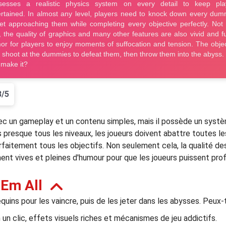
8/5
vec un gameplay et un contenu simples, mais il possède un syst
ns presque tous les niveaux, les joueurs doivent abattre toutes le
rfaitement tous les objectifs. Non seulement cela, la qualité 
ent vives et pleines d'humour pour que les joueurs puissent p
 Em All
equins pour les vaincre, puis de les jeter dans les abysses. Peux-t
n clic, effets visuels riches et mécanismes de jeu addictifs.