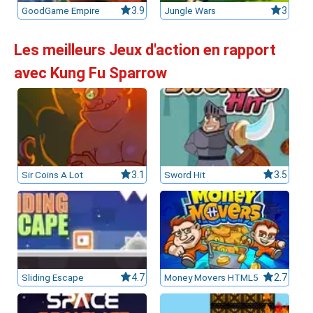
GoodGame Empire
3.9
Jungle Wars
3
Les meilleurs Jeux d'action en rapport
avec Kung Fu Sparrow
Sir Coins A Lot
3.1
Sword Hit
3.5
Sliding Escape
4.7
Money Movers HTML5
2.7