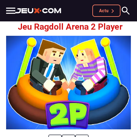
Actu
Action
Ragdoll Arena 2 Player
Jeu Ragdoll Arena 2 Player
ux
sino
x de casino
Jeux vidéos
 jeux gratuits