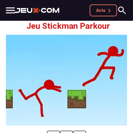
Actu
Action
Stickman Parkour
Jeu Stickman Parkour
ux
sino
x de casino
Jeux vidéos
 jeux gratuits