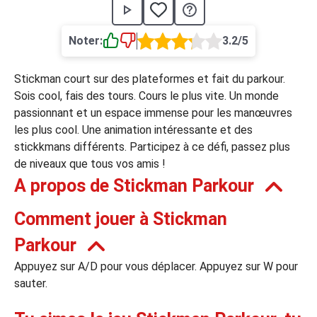
asino
Jeux de casino
Jeux vidéos
Nos jeux gr
Noter:
3.2/5
ues de casino
Stickman court sur des plateformes et fait du parkour.
rion Casino
Sois cool, fais des tours. Cours le plus vite. Un monde
ky7 Even Casino
passionnant et un espace immense pour les manœuvres
les plus cool. Une animation intéressante et des
xander Casino
stickkmans différents. Participez à ce défi, passez plus
 Set Spin Casino
de niveaux que tous vos amis !
A propos de Stickman Parkour
cer Casino
Comment jouer à Stickman
 Bonus Casino
Parkour
Appuyez sur A/D pour vous déplacer. Appuyez sur W pour
sauter.
ssement par méthode de paiement