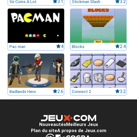
Sir Coins A Lot
3.1
Stickman Slash
3.2
Pac man
4
Blocks
2.4
Badlands Hero
2.6
Connect 2
3.2
Nouveautés
Meilleurs Jeux
Plan du site
A propos de Jeux.com