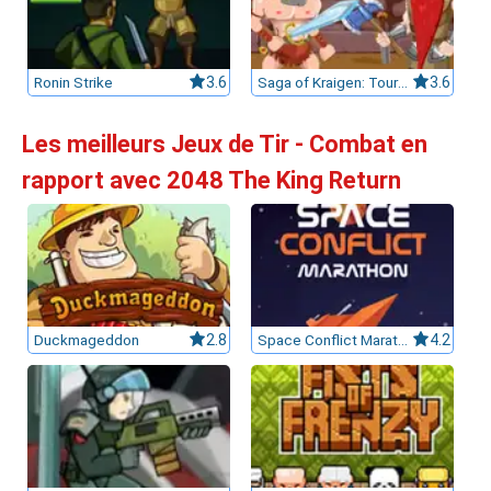
Ronin Strike
3.6
Saga of Kraigen: Tournament of Yshtarr 12576
3.6
Les meilleurs Jeux de Tir - Combat en
rapport avec 2048 The King Return
Duckmageddon
2.8
Space Conflict Marathon
4.2