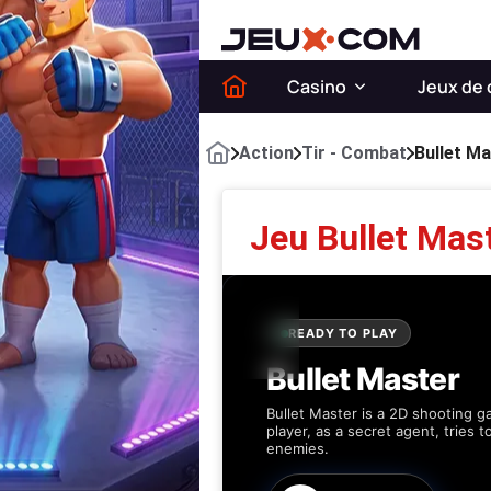
Casino
Jeux de 
Action
Tir - Combat
Bullet M
Jeu Bullet Mas