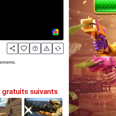
 ennemis.
 gratuits suivants