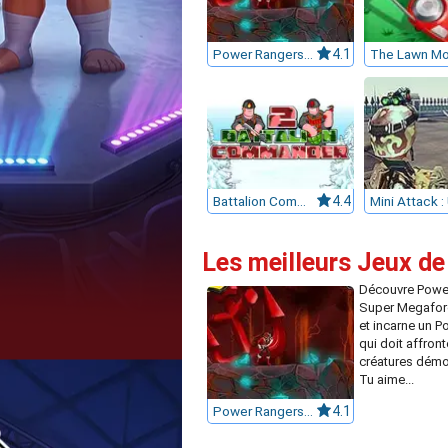
Power Rangers Super Megaforce: Legacy
4.1
Battalion Commander
4.4
Les meilleurs Jeux de
Découvre Powe
Super Megaforc
et incarne un 
qui doit affron
créatures démo
Tu aime...
Power Rangers Super Megaforce: Legacy
4.1