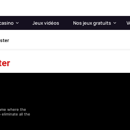
casino
Jeux vidéos
Nos jeux gratuits
V
aster
ter