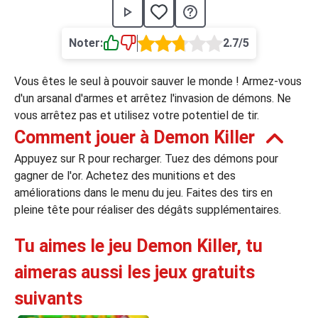
asino
Jeux de casino
Jeux vidéos
Nos jeux gr
Noter:
2.7/5
ues de casino
Vous êtes le seul à pouvoir sauver le monde ! Armez-vous
rion Casino
d'un arsanal d'armes et arrêtez l'invasion de démons. Ne
ky7 Even Casino
vous arrêtez pas et utilisez votre potentiel de tir.
Comment jouer à Demon Killer
xander Casino
Appuyez sur R pour recharger. Tuez des démons pour
 Set Spin Casino
gagner de l'or. Achetez des munitions et des
cer Casino
améliorations dans le menu du jeu. Faites des tirs en
pleine tête pour réaliser des dégâts supplémentaires.
 Bonus Casino
Tu aimes le jeu Demon Killer, tu
aimeras aussi les jeux gratuits
ssement par méthode de paiement
suivants