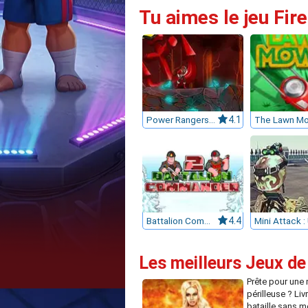
Tu aimes le jeu Fire
Power Rangers Super Megaforce: Legacy
4.1
Battalion Commander
4.4
Les meilleurs Jeux de 
Prête pour une
périlleuse ? Liv
bataille sans m