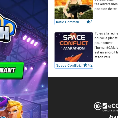
tes adversaires.
position de tes
Katie Commando
3
Tu es à la rech
nouvelle planèt
pour sauver
l'humanité.Mais
est un endroit t
et ton vais...
Space Conflict Marathon
4.2
Jeu 