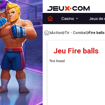
Casino
Jeux de 
Action
Tir - Combat
Fire balls
Jeu Fire balls