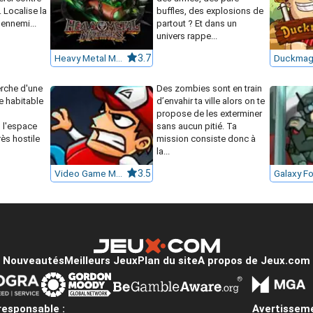
 Localise la
buffles, des explosions de
 ennemi...
partout ? Et dans un
univers rappe...
Heavy Metal Machines
3.7
Duckmag
erche d'une
Des zombies sont en train
e habitable
d’envahir ta ville alors on te
propose de les exterminer
 l'espace
sans aucun pitié. Ta
rès hostile
mission consiste donc à
la...
Video Game Monster
3.5
Galaxy F
Nouveautés
Meilleurs Jeux
Plan du site
A propos de Jeux.com
responsable :
Avertisseme