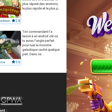
plus réputé des environs,
le plus rapide et le plus p...
eddon
2.8
Ton commandant t’a
laissé à un endroit clé où
tu auras l’angle parfait
pour tuer le monstre
galactique caché quelque
part. Dans ce...
orce
3.6
nt :