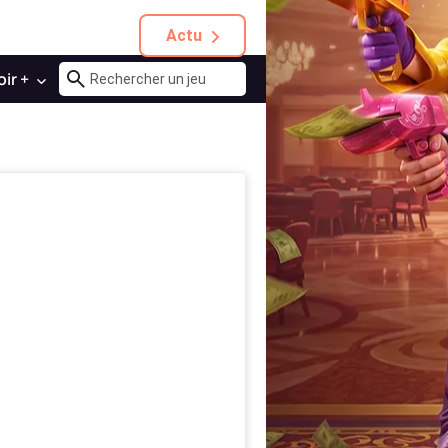
Actu
oir +