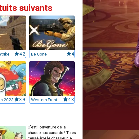
tuits suivants
trike
4.2
Be Gone
4
n 2023
3.9
Western Front 1914
4.8
C'est l'ouverture de la
chasse aux canards ! Tu es
censé être le chasseur le