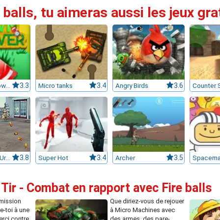
 balls, tu aimeras aussi les jeux gra
The Lawn Mower
3.3
Micro tanks
3.4
Angry Birds
3.6
Counter S
Mini Attack : Urban Combat
3.8
Super Hot
3.4
Archer
3.5
Spacema
Tir - Combat en rapport avec Fire balls
 mission
Que diriez-vous de rejouer
re-toi à une
à Micro Machines avec
erci contre
des armes, des pare-