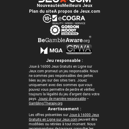
Nouveautés
Meilleurs Jeux
Plan du site
A propos de Jeux.com
Jeu responsable :
Joue à 16000 Jeux Gratuits en Ligne sur
Jeux.com promeut un jeu responsable. Nous
ne sommes pas responsables des pertes
liées au jeu sur des sites tiers. Jouez
uniquement avec des sommes que vous
pouvez vous permettre de perdre et vérifiez
toujours la légalité du jeu d’argent dans votre
pays.
Jouez de manière responsable
–
GamblingTherapy.org
Avertissement :
Les offres présentées sur
Joue à 16000 Jeux
Gratuits en Ligne sur Jeux.com
peuvent être
modifiées ou retirées à tout moment. Nous
recommandons de toujours consulter les