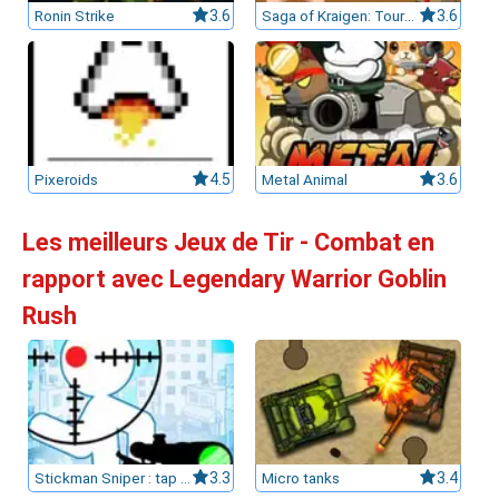
Ronin Strike
3.6
Saga of Kraigen: Tournament of Yshtarr 12576
3.6
Pixeroids
4.5
Metal Animal
3.6
Les meilleurs Jeux de Tir - Combat en
rapport avec Legendary Warrior Goblin
Rush
Stickman Sniper : tap to kill
3.3
Micro tanks
3.4