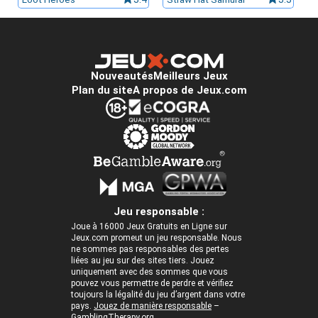
Nouveautés
Meilleurs Jeux
Plan du site
A propos de Jeux.com
Jeu responsable :
Joue à 16000 Jeux Gratuits en Ligne sur
Jeux.com promeut un jeu responsable. Nous
ne sommes pas responsables des pertes
liées au jeu sur des sites tiers. Jouez
uniquement avec des sommes que vous
pouvez vous permettre de perdre et vérifiez
toujours la légalité du jeu d’argent dans votre
pays.
Jouez de manière responsable
–
GamblingTherapy.org