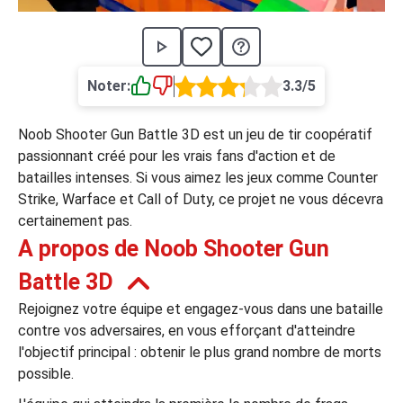
asino
Jeux de casino
Jeux vidéos
Nos jeux gr
ues de casino
Noter:
3.3/5
rion Casino
Noob Shooter Gun Battle 3D est un jeu de tir coopératif
ky7 Even Casino
passionnant créé pour les vrais fans d'action et de
xander Casino
batailles intenses. Si vous aimez les jeux comme Counter
Strike, Warface et Call of Duty, ce projet ne vous décevra
 Set Spin Casino
certainement pas.
cer Casino
A propos de Noob Shooter Gun
Battle 3D
 Bonus Casino
Rejoignez votre équipe et engagez-vous dans une bataille
contre vos adversaires, en vous efforçant d'atteindre
l'objectif principal : obtenir le plus grand nombre de morts
ssement par méthode de paiement
possible.