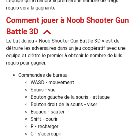
L'équipe qui atteindra la première le nombre de frags
requis sera la gagnante.
leurs casinos par licences et Certifications
Comment jouer à Noob Shooter Gun
Battle 3D
ssement casinos au Canada
Le but du jeu « Noob Shooter Gun Battle 3D » est de
détruire les adversaires dans un jeu coopératif avec une
équipe et d'être le premier à obtenir le nombre de kills
requis pour gagner.
Commandes de bureau :
WASD - mouvement
Souris - vue
Bouton gauche de la souris - attaque
Bouton droit de la souris - viser
Espace - sauter
Shift - courir
R - recharger
C - s'accroupir