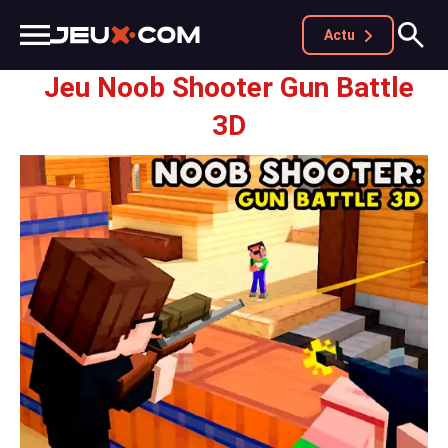
Actu
Action
Tir - Combat
Noob Shooter Gun Battle 3D
Jeu Noob Shooter Gun Battle
ux
3D
sino
x de casino
Jeux vidéos
 jeux gratuits