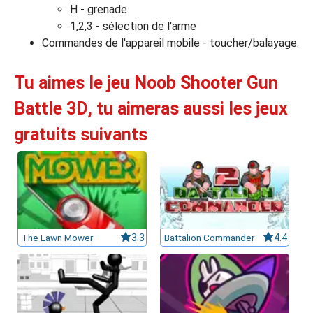
H - grenade
1,2,3 - sélection de l'arme
Commandes de l'appareil mobile - toucher/balayage.
Tu aimes le jeu Noob Shooter Gun
Battle 3D, tu aimeras aussi les jeux
gratuits suivants
The Lawn Mower
3.3
Battalion Commander
4.4